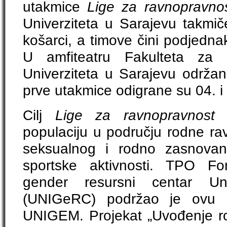
utakmice
Lige za ravnopravnos
Univerziteta u Sarajevu takmiče
košarci, a timove čini podjedna
U amfiteatru Fakulteta za s
Univerziteta u Sarajevu održan
prve utakmice odigrane su 04. i 
Cilj
Lige za ravnopravnost
j
populaciju u području rodne rav
seksualnog i rodno zasnovan
sportske aktivnosti. TPO Fon
gender resursni centar Uni
(UNIGeRC) podržao je ovu ak
UNIGEM. Projekat „Uvođenje rod