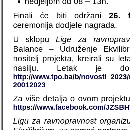
nedjeljom od 08 – 13h.
Finali će biti održani
26. 
ceremonija dodjele nagrada.
U sklopu
Lige za ravnoprav
Balance – Udruženje Ekvilibr
nositelj projekta, kreirali su 
nasilju. Letak je do
http://www.tpo.ba/b/novosti_2023
20012023
Za više detalja o ovom projektu
https://www.facebook.com/JZSBH
Ligu za ravnopravnost organiz