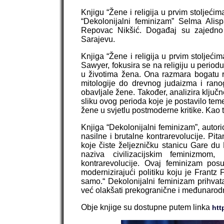
Knjigu “Žene i religija u prvim stoljećim
“Dekolonijalni feminizam” Selma Alisp
Repovac Nikšić. Događaj su zajedno o
Sarajevu.
Knjiga “Žene i religija u prvim stoljeć
Sawyer, fokusira se na religiju u period
u životima žena. Ona razmara bogatu ra
mitologije do drevnog judaizma i ranog
obavljale žene. Također, analizira ključ
sliku ovog perioda koje je postavilo teme
žene u svjetlu postmoderne kritike. Kao 
Knjiga “Dekolonijalni feminizam”, autori
nasilne i brutalne kontrarevolucije. Pita
koje čiste željezničku stanicu Gare du 
naziva civilizacijskim feminizmom
kontrarevolucije. Ovaj feminizam posuđ
modernizirajući politiku koju je Frantz
samo.“ Dekolonijalni feminizam prihvata
već olakšati prekogranične i međunarod
Obje knjige su dostupne putem linka
htt