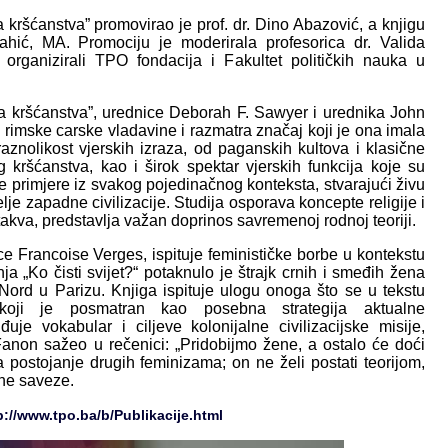
a kršćanstva” promovirao je prof. dr. Dino Abazović, a knjigu
ahić, MA. Promociju je moderirala profesorica dr. Valida
rganizirali TPO fondacija i Fakultet političkih nauka u
ima kršćanstva”, urednice Deborah F. Sawyer i urednika John
u rimske carske vladavine i razmatra značaj koji je ona imala
znolikost vjerskih izraza, od paganskih kultova i klasične
 kršćanstva, kao i širok spektar vjerskih funkcija koje su
ne primjere iz svakog pojedinačnog konteksta, stvarajući živu
lje zapadne civilizacije. Studija osporava koncepte religije i
takva, predstavlja važan doprinos savremenoj rodnoj teoriji.
ce Francoise Verges, ispituje feminističke borbe u kontekstu
nja „Ko čisti svijet?“ potaknulo je štrajk crnih i smeđih žena
Nord u Parizu. Knjiga ispituje ulogu onoga što se u tekstu
, koji je posmatran kao posebna strategija aktualne
uje vokabular i ciljeve kolonijalne civilizacijske misije,
 Fanon sažeo u rečenici: „Pridobijmo žene, a ostalo će doći
 postojanje drugih feminizama; on ne želi postati teorijom,
ne saveze.
p://www.tpo.ba/b/Publikacije.html