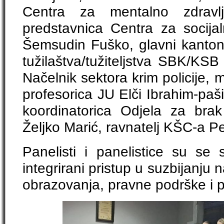
Centra za mentalno zdravlj
predstavnica Centra za socijal
Šemsudin Fuško, glavni kantona
tužilaštva/tužiteljstva SBK/KS
Načelnik sektora krim policije, 
profesorica JU Elči Ibrahim-paš
koordinatorica Odjela za brak
Željko Marić, ravnatelj KŠC-a Pe
Panelisti i panelistice su se 
integrirani pristup u suzbijanju n
obrazovanja, pravne podrške i 