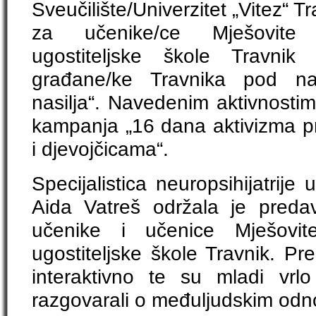
Sveučilište/Univerzitet „Vitez“ T
za učenike/ce Mješovite
ugostiteljske škole Travnik
građane/ke Travnika pod na
nasilja“. Navedenim aktivnostim
kampanja „16 dana aktivizma pr
i djevojčicama“.
Specijalistica neuropsihijatrije
Aida Vatreš održala je preda
učenike i učenice Mješovit
ugostiteljske škole Travnik. Pr
interaktivno te su mladi vrl
razgovarali o međuljudskim odn