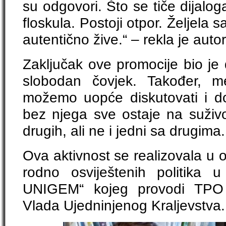
su odgovori. Što se tiče dijalog
floskula. Postoji otpor. Željela s
autentično žive.“ – rekla je auto
Zaključak ove promocije bio je d
slobodan čovjek. Također, me
možemo uopće diskutovati i do
bez njega sve ostaje na suživo
drugih, ali ne i jedni sa drugima.
Ova aktivnost se realizovala u 
rodno osviještenih politika 
UNIGEM“ kojeg provodi TPO F
Vlada Ujedninjenog Kraljevstva.