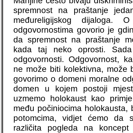
Manjine često bivaju diskrimini
spremnost na praštanje jeda
međureligijskog dijaloga. 
odgovornostima govorio je gdin
da spremnost na praštanje m
kada taj neko oprosti. Sad
odgovornosti. Odgovornost, ka
ne može biti kolektivna, može bi
govorimo o domeni moralne odg
domen u kojem postoji mjest
uzmemo holokaust kao primjer 
među počiniocima holokausta, bi
potomcima, vidjet ćemo da 
različita pogleda na koncept 