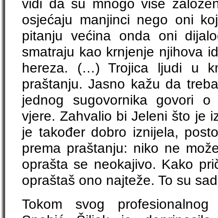
vidi da su mnogo više založeni
osjećaju manjinci nego oni koj
pitanju većina onda oni dijal
smatraju kao krnjenje njihova iden
hereza. (…) Trojica ljudi u k
praštanju. Jasno kažu da treba
jednog sugovornika govori o 
vjere. Zahvalio bi Jeleni što je 
je također dobro iznijela, pos
prema praštanju: niko ne može 
oprašta se neokajivo. Kako pri
opraštaš ono najteže. To su sada
Tokom svog profesionalnog r