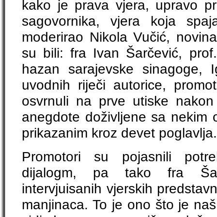
kako je prava vjera, upravo p
sagovornika, vjera koja spaj
moderirao Nikola Vučić, novina
su bili: fra Ivan Šarčević, prof
hazan sarajevske sinagoge, 
uvodnih riječi autorice, promo
osvrnuli na prve utiske nakon 
anegdote doživljene sa nekim o
prikazanim kroz devet poglavlja.
Promotori su pojasnili potr
dijalogm, pa tako fra Šarč
intervjuisanih vjerskih predstav
manjinaca. To je ono što je naš