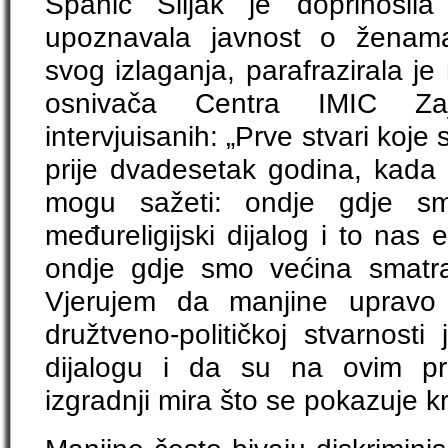
Spahić Šiljak je doprinosila
upoznavala javnost o ženam
svog izlaganja, parafrazirala je 
osnivača Centra IMIC Z
intervjuisanih: „Prve stvari koj
prije dvadesetak godina, kada 
mogu sažeti: ondje gdje smo
međureligijski dijalog i to nas e
ondje gdje smo većina smatr
Vjerujem da manjine upravo 
družtveno-političkoj stvarnost
dijalogu i da su na ovim pro
izgradnji mira što se pokazuje kr