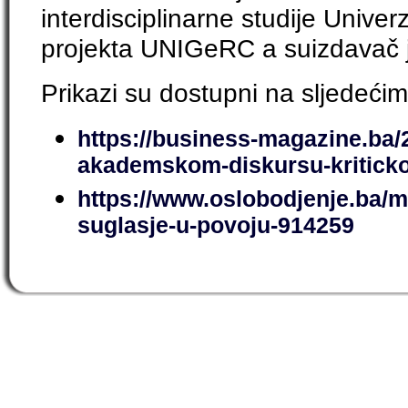
interdisciplinarne studije Univer
projekta UNIGeRC a suizdavač 
Prikazi su dostupni na sljedećim
https://business-magazine.ba/
akademskom-diskursu-kriticko
https://www.oslobodjenje.ba/ma
suglasje-u-povoju-914259