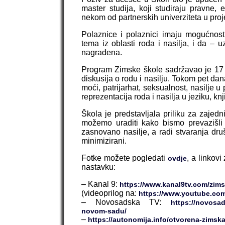
master studija, koji studiraju pravne,
nekom od partnerskih univerziteta u pr
Polaznice i polaznici imaju mogućnos
tema iz oblasti roda i nasilja, i da – 
nagrađena.
Program Zimske škole sadržavao je 17 in
diskusija o rodu i nasilju. Tokom pet da
moći, patrijarhat, seksualnost, nasilje u p
reprezentacija roda i nasilja u jeziku, kn
Škola je predstavljala priliku za zajed
možemo uraditi kako bismo prevazišli „k
zasnovano nasilje, a radi stvaranja druš
minimizirani.
Fotke možete pogledati
, a linkov
ovdje
nastavku:
– Kanal 9:
https://www.kanal9tv.com/zimsk
(videoprilog na:
https://www.youtube.c
– Novosadska TV:
https://novosad
novom-sadu/
–
https://autonomija.info/otvorena-zimska