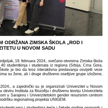
M ODRŽANA ZIMSKA ŠKOLA „ROD I
RZITETU U NOVOM SADU
djeljak, 19. februara 2024., svečano otvorena Zimska škola
d 40 studentkinja i studenata iz regiona (Srbija, Crna Gora,
kole je bio da kroz interaktivna predavanja osvijetli veze
ojima su žene, ali i druge društveno osetljive grupe izložene,
 2024., a zajednički su je organizirali Univerzitet u Novom
 okviru Instituta za filozofiju i društvenu teoriju Univerziteta
jom u Sarajevu i Univerzitetskim gender resursnim centrom
 podršku regionalnog projekta UNIGEM.
tudenticama i studentima treće i četvrte godine osnovnih i