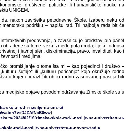
 ekonomske, društvene, političke ili humanističke nauke na
ojektu UNIGEM.
t da, nakon završetka petodnevne Škole, izaberu neku od
uz mentorsku podršku – napišu rad. Tri najbolja rada bit će
teraktivnih predavanja, a završnicu je predstavljala panel
na obrađene su teme: veza između pola i roda, tijela i odnosa
rivatnoj i javnoj sferi, diskriminacija, pravo, invaliditet, kao i
jiževnosti i medijima.
ničko promišljanje o tome šta mi – kao pojedinci i društvo –
ulturu šutnje“ ili „kulturu poricanja“ koja okružuje rodno
tva u kojem bi različiti oblici rodno zasnovanog nasilja bili
i za medijske objave povodom održavanja Zimske škole su u
a-skola-rod-i-nasilje-na-uns-u/
)
om/watch?v=DJZAfNcB6ww
ska.tv/2024/02/19/zimska-skola-rod-i-nasilje-na-univerzitetu-u-
-skola-rod-i-nasilje-na-univerztetu-u-novom-sadu/