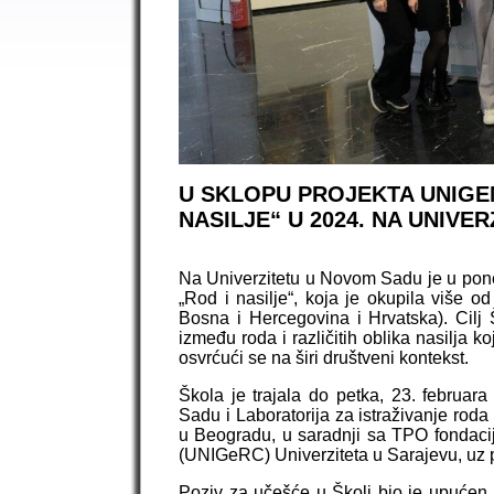
U SKLOPU PROJEKTA UNIGE
NASILJE“ U 2024. NA UNIVE
Na Univerzitetu u Novom Sadu je u pone
„Rod i nasilje“, koja je okupila više o
Bosna i Hercegovina i Hrvatska). Cilj Š
između roda i različitih oblika nasilja k
osvrćući se na širi društveni kontekst.
Škola je trajala do petka, 23. februara
Sadu i Laboratorija za istraživanje roda u
u Beogradu, u saradnji sa TPO fondaci
(UNIGeRC) Univerziteta u Sarajevu, uz
Poziv za učešće u Školi bio je upućen s