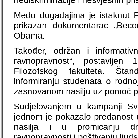
Među događajima je istaknut F
prikazan dokumentarac „Becom
Obama.
Također, održan i informativ
ravnopravnost“, postavljen
Filozofskog fakulteta. Šta
informiranju studenata o rodno
zasnovanom nasilju uz pomoć pr
Sudjelovanjem u kampanji Sve
jednom je pokazalo predanost u 
nasilja i u promicanju d
ravnopravnosti i poštivanju ljuds