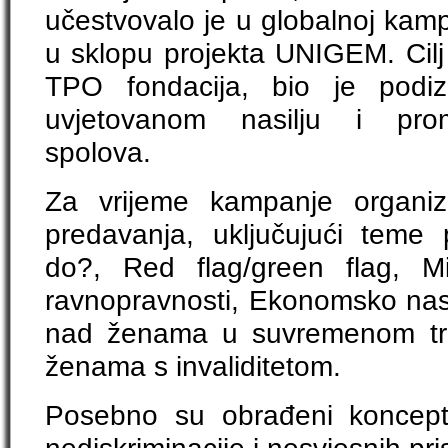
učestvovalo je u globalnoj kamp
u sklopu projekta UNIGEM. Cilj 
TPO fondacija, bio je podiz
uvjetovanom nasilju i prom
spolova.
Za vrijeme kampanje organizi
predavanja, uključujući tem
do?, Red flag/green flag, Mizo
ravnopravnosti, Ekonomsko nasi
nad ženama u suvremenom trži
ženama s invaliditetom.
Posebno su obrađeni koncepti
nediskriminacije i nesvjesnih pri