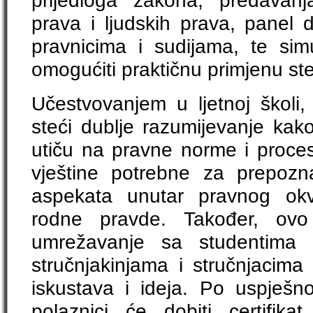
prijedloga zakona, predavanj
prava i ljudskih prava, panel 
pravnicima i sudijama, te sim
omogućiti praktičnu primjenu st
Učestvovanjem u ljetnoj školi,
steći dublje razumijevanje kako
utiču na pravne norme i proces
vještine potrebne za prepozn
aspekata unutar pravnog okv
rodne pravde. Također, ovo 
umrežavanje sa studentima 
stručnjakinjama i stručnjacima
iskustava i ideja. Po uspješ
polaznici će dobiti certifikat