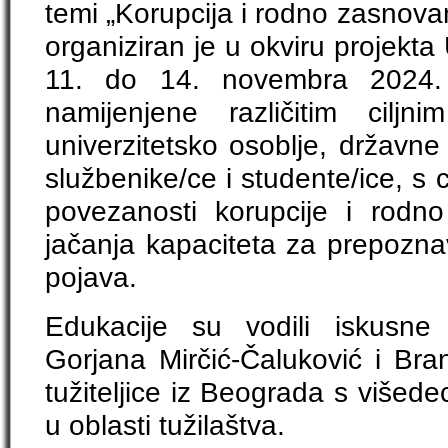
temi „Korupcija i rodno zasnovan
organiziran je u okviru projek
11. do 14. novembra 2024. 
namijenjene različitim ciljn
univerzitetsko osoblje, državne 
službenike/ce i studente/ice, s c
povezanosti korupcije i rodn
jačanja kapaciteta za prepoznav
pojava.
Edukacije su vodili iskusne 
Gorjana Mirčić-Čaluković i Bra
tužiteljice iz Beograda s višed
u oblasti tužilaštva.