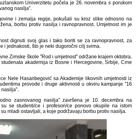
tuzlanskom Univerzitetu počela je 26. novembra s porukom
vanog nasilja”.
govine i zemalja regije, pokušali su kroz slike odnosno na
 žena, borbu protiv nasilja i ravnopravnost. Umjetnost im je
nost dignuti svoj glas i tako boriti se za ravnopravnost, za
e i jednakosti, što je neki dugoročni cilj svima.
ne Zimske škole ”Rod i umjetnost” održane krajem oktobra.
, studenata akademija iz Bosne i Hercegovine, Srbije, Crne
ice Nele Hasanbegović sa Akademije likovnih umjetnosti iz
tudentima provode i druge aktivnosti u okviru kampanje ”16
nasilja”.
rodno zasnovanog nasilja” završena je 10. decembra na
u se studenti/ce i profesori/ce ponovo okupile na istom
su mladi ostavljali, a koje podržavaju borbu protiv nasilja.