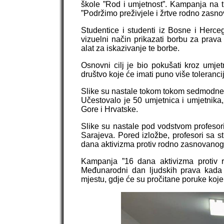
škole ”Rod i umjetnost”. Kampanja na 
”Podržimo preživjele i žrtve rodno zasno
Studentice i studenti iz Bosne i Herce
vizuelni način prikazati borbu za prava
alat za iskazivanje te borbe.
Osnovni cilj je bio pokušati kroz umjet
društvo koje će imati puno više tolerancij
Slike su nastale tokom tokom sedmodnev
Učestovalo je 50 umjetnica i umjetnika
Gore i Hrvatske.
Slike su nastale pod vodstvom profesor
Sarajeva. Pored izložbe, profesori sa s
dana aktivizma protiv rodno zasnovanog 
Kampanja ”16 dana aktivizma protiv 
Međunarodni dan ljudskih prava kada s
mjestu, gdje će su pročitane poruke koje 