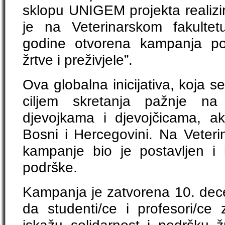
sklopu UNIGEM projekta realizi
je na Veterinarskom fakulte
godine otvorena kampanja p
žrtve i preživjele”.
Ova globalna inicijativa, koja s
ciljem skretanja pažnje na
djevojkama i djevojčicama, ak
Bosni i Hercegovini. Na Veteri
kampanje bio je postavljen i
podrške.
Kampanja je zatvorena 10. decem
da studenti/ce i profesori/ce 
iskažu solidarnost i podršku ž