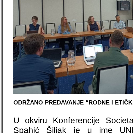
ODRŽANO PREDAVANJE “RODNE I ETIČK
U okviru Konferencije Societas
Spahić Šiljak je u ime UN