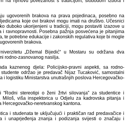
 na njihovu povezanost s tradicijom, slobodom izbora i
aju ugovorenih brakova na prava pojedinaca, posebno na
sljedicama koje ovi brakovi mogu imati na društvo. Učesnici
ko duboko ukorijenjeni u tradiciji, mogu postaviti izazove u
va i ravnopravnosti. Posebna pažnja posvećena je pitanjima
a, te potrebne edukacije i zakonskih regulativa koje bi mogle
 ugovorenih brakova.
Univerzitetu „Džemal Bijedić“ u Mostaru su održana dva
emi rodno-zasnovanog nasilja.
da kaznenog djela: Policijsko-pravni aspekti, sa rodno-
 studente održao je predavač Nijaz Tucaković, samostalni
ja i logistiku Ministarstva unutrašnjih poslova Hercegovačko-
“Rodni stereotipi o ženi žrtvi silovanja” za studentice i
a Miloš, viša inspektorica u Odjelu za kadrovska pitanja i
ova Hercegovačko-neretvanskog kantona.
ica i studenata te uključujući i praktičan rad predavačice i
 i unaprjeđenja znanja i podizanja svijesti o značaju i