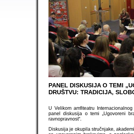
PANEL DISKUSIJA O TEMI 
DRUŠTVU: TRADICIJA, SLO
U Velikom amfiteatru Internacionalnog
panel diskusija o temi „Ugovoreni br
ravnopravnost“.
Diskusija je okupila stručnjake, akademi