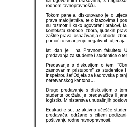
sa ugovorenim brakovima, s naglaskom
rodnom ravnopravnošću.
Tokom panela, diskutovano je o utjec
prava maloljetnika, te o izazovima i po
su razmotrili kako ugovoreni brakovi, ia
kontekstu slobode izbora, ljudskih pra
zaštite prava, osnaživanja slobode izbor
pomoći u smanjenju negativnih utjecaja
Isti dan je i na Pravnom fakultetu 
predavanja za studente i studentice o t
Predavanje s diskusijom o temi “Obra
zasnovanim pristupom” za studentice i
inspektor, šef Odjela za kadrovska pitan
neretvanskog kantona…
Drugo predavanje s diskusijom o temi 
studente održala je predavačica Ilijan
logistiku Ministarstva unutrašnjih posl
Edukacije su, uz aktivno učešće student
predavača, održane s ciljem podizanja
poštivanju rodne ravnopravnosti.