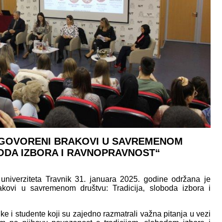
„UGOVORENI BRAKOVI U SAVREMENOM
BODA IZBORA I RAVNOPRAVNOST“
 univerziteta Travnik 31. januara 2025. godine održana je
akovi u savremenom društvu: Tradicija, sloboda izbora i
ke i studente koji su zajedno razmatrali važna pitanja u vezi