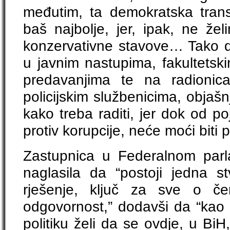
međutim, ta demokratska tran
baš najbolje, jer, ipak, ne že
konzervativne stavove… Tako 
u javnim nastupima, fakultetsk
predavanjima te na radioni
policijskim službenicima, objaš
kako treba raditi, jer dok od 
protiv korupcije, neće moći biti 
Zastupnica u Federalnom parl
naglasila da “postoji jedna st
rješenje, ključ za sve o č
odgovornost,” dodavši da “kao 
politiku želi da se ovdje, u Bi