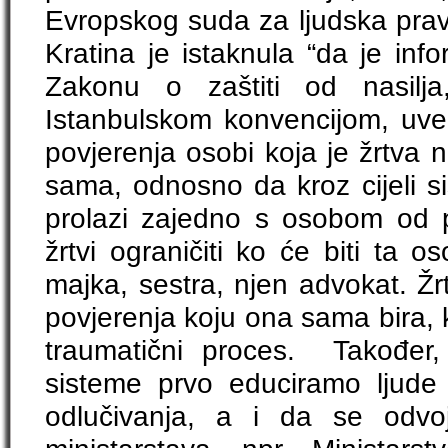
Evropskog suda za ljudska pravi
Kratina je istaknula “da je inf
Zakonu o zaštiti od nasilj
Istanbulskom konvencijom, uved
povjerenja osobi koja je žrtva n
sama, odnosno da kroz cijeli sis
prolazi zajedno s osobom od 
žrtvi ograničiti ko će biti ta 
majka, sestra, njen advokat. Ž
povjerenja koju ona sama bira, k
traumatični proces. Također,
sisteme prvo educiramo ljude
odlučivanja, a i da se odvo