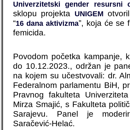
Univerzitetski gender resursni 
sklopu projekta
otvori
UNIGEM
“
”, koja će se 
16 dana aktivizma
femicida.
Povodom početka kampanje, koj
do 10.12.2023., održan je pane
na kojem su učestvovali: dr. Al
Federalnom parlamentu BiH, prof
Pravnog fakulteta Univerziteta
Mirza Smajić, s Fakulteta politi
Sarajevu. Panel je moderir
Saračević-Helać.