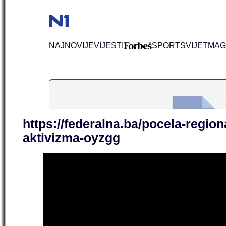
https://federalna.ba/pocela-regio
aktivizma-oyzgg