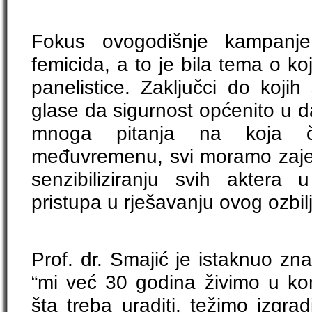
Fokus ovogodišnje kampanje
femicida, a to je bila tema o kojo
panelistice. Zaključci do koji
glase da sigurnost općenito u 
mnoga pitanja na koja 
međuvremenu, svi moramo zajedn
senzibiliziranju svih aktera 
pristupa u rješavanju ovog ozbi
Prof. dr. Smajić je istaknuo zn
“mi već 30 godina živimo u kon
šta treba uraditi, težimo izgra