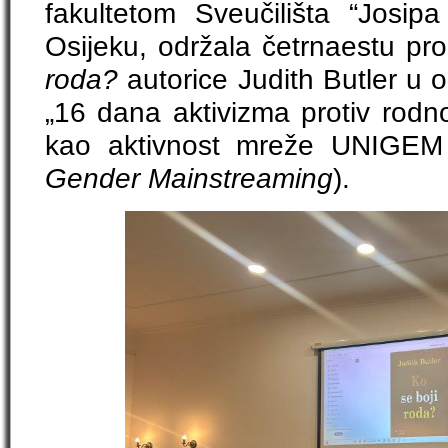
fakultetom Sveučilišta “Josip
Osijeku, održala četrnaestu pr
roda?
autorice Judith Butler u 
„16 dana aktivizma protiv rodn
kao aktivnost mreže UNIGEM
Gender Mainstreaming
).