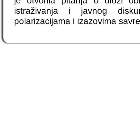
je otvorila pitanja o ulozi o
istraživanja i javnog dis
polarizacijama i izazovima sav