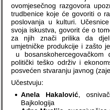
ovomjesečnog razgovora upozn
trudbenice koje će govoriti o ra
poslovanja u kulturi. Učesnice 
svoja iskustva, govorit će o tome
za njih znači prilika da dje
umjetničke produkcije i zašto j
u bosanskohercegovačkom dr
politički teško održiv i ekonom
posvećen stvaranju javnog (zaj
Učestvuju:
Anela Hakalović
, osniva
Bajkologija