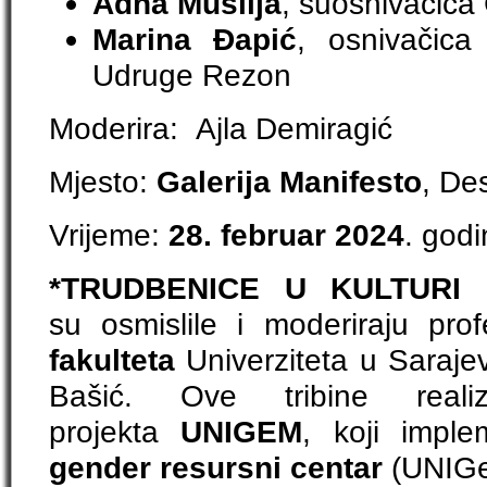
Adna Muslija
, suosnivačica 
Marina Đapić
, osnivačic
Udruge Rezon
Moderira: Ajla Demiragić
Mjesto:
Galerija Manifesto
, De
Vrijeme:
28. februar 2024
. god
*TRUDBENICE U KULTU
su osmislile i moderiraju pro
fakulteta
Univerziteta u Sarajev
Bašić. Ove tribine real
projekta
UNIGEM
, koji imple
gender resursni centar
(UNIGe