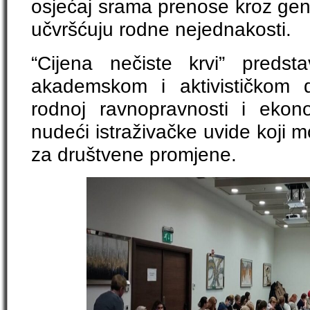
osjećaj srama prenose kroz gen
učvršćuju rodne nejednakosti.
“Cijena nečiste krvi” predst
akademskom i aktivističkom d
rodnoj ravnopravnosti i ekon
nudeći istraživačke uvide koji 
za društvene promjene.