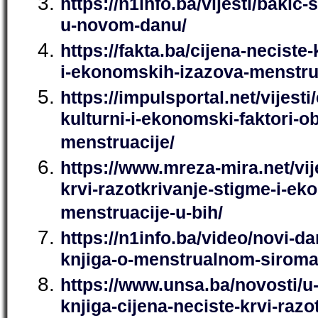
https://n1info.ba/vijesti/bakic-
u-novom-danu/
https://fakta.ba/cijena-neciste
i-ekonomskih-izazova-menstrua
https://impulsportal.net/vijesti
kulturni-i-ekonomski-faktori-ob
menstruacije/
https://www.mreza-mira.net/vije
krvi-razotkrivanje-stigme-i-e
menstruacije-u-bih/
https://n1info.ba/video/novi-da
knjiga-o-menstrualnom-siroma
https://www.unsa.ba/novosti/u
knjiga-cijena-neciste-krvi-razo