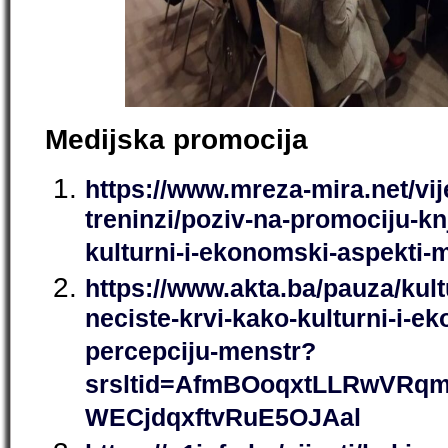
Medijska promocija
https://www.mreza-mira.net/vij
treninzi/poziv-na-promociju-knj
kulturni-i-ekonomski-aspekti-m
https://www.akta.ba/pauza/kultu
neciste-krvi-kako-kulturni-i-ek
percepciju-menstr?
srsltid=AfmBOoqxtLLRwVRq
WECjdqxftvRuE5OJAal