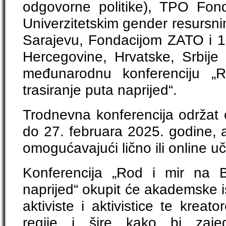
odgovorne politike), TPO Fond
Univerzitetskim gender resursni
Sarajevu, Fondacijom ZATO i 19
Hercegovine, Hrvatske, Srbije 
međunarodnu konferenciju „
trasiranje puta naprijed“.
Trodnevna konferencija održat 
do 27. februara 2025. godine, a
omogućavajući lično ili online uč
Konferencija „Rod i mir na B
naprijed“ okupit će akademske is
aktiviste i aktivistice te kreator
regije i šire kako bi zajedn