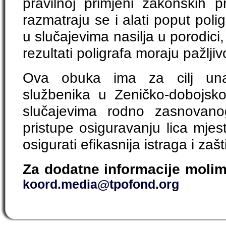
pravilnoj primjeni zakonskih
razmatraju se i alati poput poligr
u slučajevima nasilja u porodici
rezultati poligrafa moraju pažljivo
Ova obuka ima za cilj unapri
službenika u Zeničko-dobojs
slučajevima rodno zasnovanog
pristupe osiguravanju lica mje
osigurati efikasnija istraga i zašt
Za dodatne informacije molim
koord.media@tpofond.org