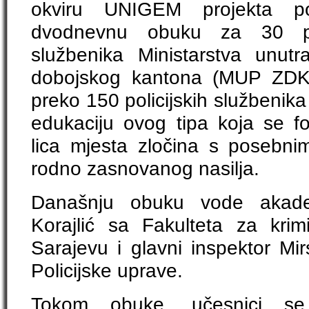
okviru UNIGEM projekta p
dvodnevnu obuku za 30 poli
službenika Ministarstva unutr
dobojskog kantona (MUP ZDK)
preko 150 policijskih službenika
edukaciju ovog tipa koja se f
lica mjesta zločina s posebn
rodno zasnovanog nasilja.
Današnju obuku vode akade
Korajlić sa Fakulteta za krimi
Sarajevu i glavni inspektor Mi
Policijske uprave.
Tokom obuke, učesnici s