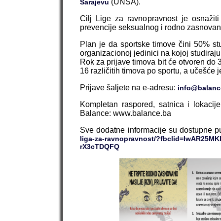
(UNSA).
Sarajevu
Cilj Lige za ravnopravnost je osnažit
prevencije seksualnog i rodno zasnovano
Plan je da sportske timove čini 50% st
organizacionoj jedinici na kojoj studiraju
Rok za prijave timova bit će otvoren do 
16 različitih timova po sportu, a učešće 
Prijave šaljete na e-adresu:
info@balanc
Kompletan raspored, satnica i lokacije
Balance: www.balance.ba
Sve dodatne informacije su dostupne p
liga-za-ravnopravnost/?fbclid=IwAR2
rX3cTDQFQ