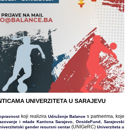
NTICAMA UNIVERZITETA U SARAJEVU
koji realizira
s partnerima, koje
nopravnost
Udruženje Balance
,
,
razovanje i mlade Kantona Sarajevo
OnsideFund
Sarajevski
(UNIGeRC)
iverzitetski gender resursni centar
Univerziteta u