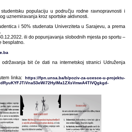
i studentsku populaciju u području rodne ravnopravnosti i
g uznemiravanja kroz sportske aktivnosti.
udentica i 50% studenata Univerziteta u Sarajevu, a prema
.
30.12.2022. ili do popunjavanja slobodnih mjesta po sportu –
je besplatno.
e.ba
 održavanja bit će dati na internetskoj stranici Udruženja
utem linka:
https://fpn.unsa.ba/b/poziv-za-ucesce-u-projektu-
5MKldRyuKYFJTiVnaS3eWi72HyIMa1ZXsVmwA4TlVQgkgd-