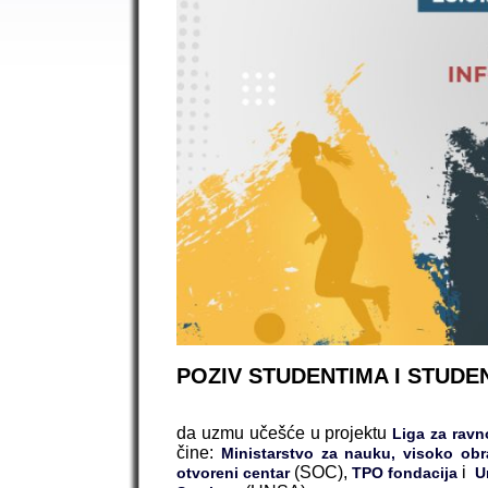
POZIV STUDENTIMA I STUDE
da uzmu učešće u projektu
Liga za rav
čine:
Ministarstvo za nauku, visoko ob
(SOC),
i
otvoreni centar
TPO fondacija
Un