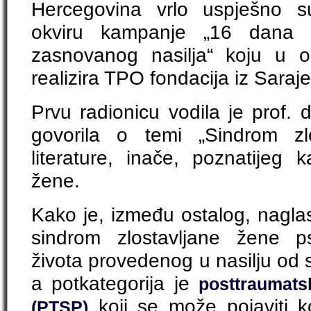
Hercegovina vrlo uspješno s
okviru kampanje „16 dana a
zasnovanog nasilja“ koju u 
realizira TPO fondacija iz Saraj
Prvu radionicu vodila je prof. 
govorila o temi „Sindrom zl
literature, inače, poznatijeg 
žene.
Kako je, između ostalog, nagla
sindrom zlostavljane žene ps
života provedenog u nasilju od 
a potkategorija je
posttraumats
koji se može pojaviti kod
(PTSP)