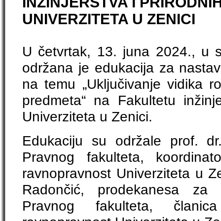
INŽINJERSTVA I PRIRODNI
UNIVERZITETA U ZENICI
U četvrtak, 13. juna 2024., u
održana je edukacija za nastav
na temu „Uključivanje vidika
predmeta“ na Fakultetu inžinje
Univerziteta u Zenici.
Edukaciju su održale prof. dr
Pravnog fakulteta, koordina
ravnopravnost Univerziteta u Z
Radončić, prodekanesa za na
Pravnog fakulteta, član