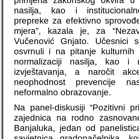
primjena zakonskog okvira u 
nasilja, kao i institucional
prepreke za efektivno sprovođe
mjera”, kazala je, za “Nezav
Vučenović Gnjato. Učesnici 
osvrnuli i na pitanje kulturni
normalizaciji nasilja, kao 
izvještavanja, a naročit ak
neophodnost prevencije nas
neformalno obrazovanje.
Na panel-diskusiji “Pozitivni p
zajednica na rodno zasnovano
Banjaluka, jedan od panelistic
savjetnica gradonačelnika, k