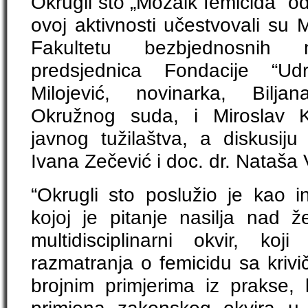
Okrugli sto „Mozaik femicida” o
ovoj aktivnosti učestvovali su 
Fakultetu bezbjednosnih 
predsjednica Fondacije “Ud
Milojević, novinarka, Bilja
Okružnog suda, i Miroslav K
javnog tužilaštva, a diskusiju
Ivana Zečević i doc. dr. Nataša
“Okrugli sto poslužio je kao i
kojoj je pitanje nasilja nad
multidisciplinarni okvir, koji
razmatranja o femicidu sa kriv
brojnim primjerima iz prakse, 