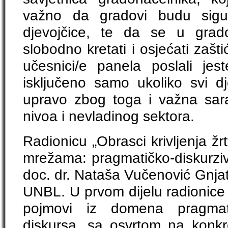
važno da gradovi budu sigu
djevojčice, te da se u grad
slobodno kretati i osjećati zašt
učesnici/e panela poslali jes
isključeno samo ukoliko svi dj
upravo zbog toga i važna saradn
nivoa i nevladinog sektora.
Radionicu „Obrasci krivljenja žr
mrežama: pragmatičko-diskurzivn
doc. dr. Nataša Vučenović Gnjat
UNBL. U prvom dijelu radionice 
pojmovi iz domena pragmati
diskursa, sa osvrtom na konkr