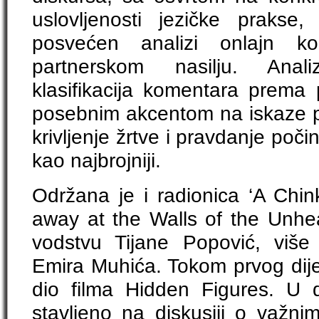
uslovljenosti jezičke prakse
posvećen analizi onlajn k
partnerskom nasilju. Ana
klasifikacija komentara prema p
posebnim akcentom na iskaze p
krivljenje žrtve i pravdanje počin
kao najbrojniji.
Održana je i radionica ‘A Chin
away at the Walls of the Unhea
vodstvu Tijane Popović, više a
Emira Muhića. Tokom prvog dijel
dio filma Hidden Figures. U d
stavljeno na diskusiji o važni