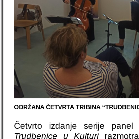
ODRŽANA ČETVRTA TRIBINA “TRUDBENIC
Četvrto izdanje serije panel
Trudbenice u Kulturi
razmotral