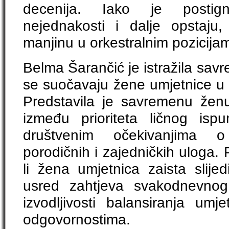
decenija. Iako je postig
nejednakosti i dalje opstaj
manjinu u orkestralnim pozicijam
Belma Šarančić je istražila sav
se suočavaju žene umjetnice u 
Predstavila je savremenu žen
između prioriteta ličnog ispu
društvenim očekivanjima o
porodičnih i zajedničkih uloga. 
li žena umjetnica zaista slijed
usred zahtjeva svakodnevnog 
izvodljivosti balansiranja umje
odgovornostima.