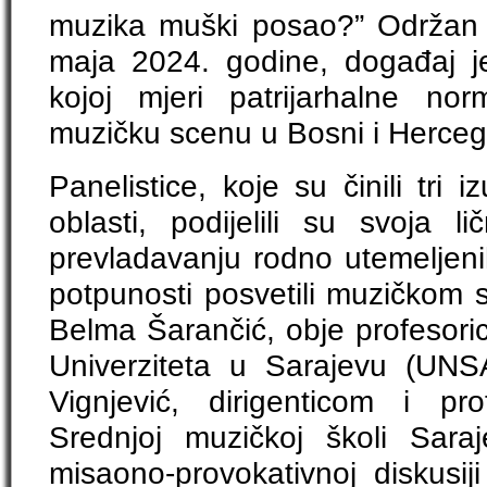
muzika muški posao?” Održan u
maja 2024. godine, događaj je 
kojoj mjeri patrijarhalne no
muzičku scenu u Bosni i Herceg
Panelistice, koje su činili tri
oblasti, podijelili su svoja l
prevladavanju rodno utemeljeni
potpunosti posvetili muzičkom s
Belma Šarančić, obje profesori
Univerziteta u Sarajevu (UNS
Vignjević, dirigenticom i pr
Srednjoj muzičkoj školi Sara
misaono-provokativnoj diskusiji