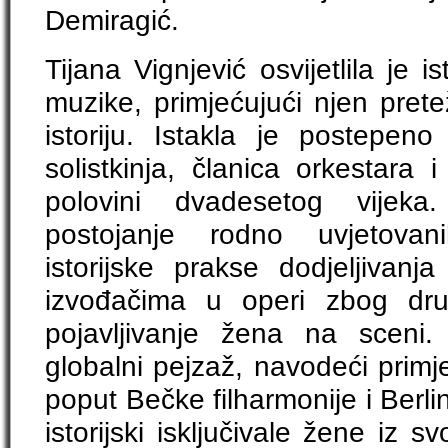
Demiragić.
Tijana Vignjević osvijetlila je is
muzike, primjećujući njen pret
istoriju. Istakla je postepeno
solistkinja, članica orkestara 
polovini dvadesetog vijeka
postojanje rodno uvjetovan
istorijske prakse dodjeljivan
izvođačima u operi zbog dru
pojavljivanje žena na sceni.
globalni pejzaž, navodeći primj
poput Bečke filharmonije i Berli
istorijski isključivale žene iz 