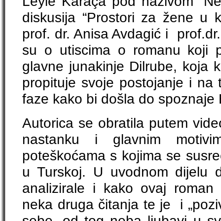
Leyle Karaça pod nazivom “Ne
diskusija “Prostori za žene u kn
prof. dr. Anisa Avdagić i prof.dr
su o utiscima o romanu koji 
glavne junakinje Dilrube, koja k
propituje svoje postojanje i na 
faze kako bi došla do spoznaje
Autorica se obratila putem vide
nastanku i glavnim moti
poteškoćama s kojima se susreću 
u Turskoj. U uvodnom dijelu d
analizirale i kako ovaj roman
neka druga čitanja te je i „poz
sebe, od tog neba ljubavi u 