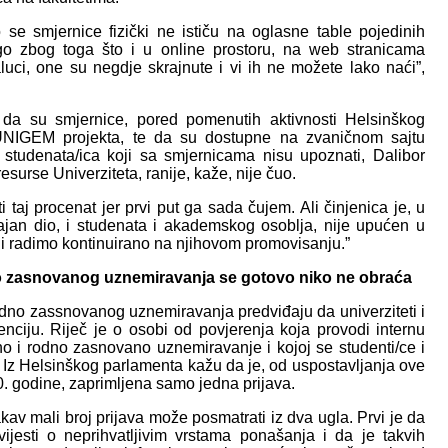
e smjernice fizički ne ističu na oglasne table pojedinih
nego zbog toga što i u online prostoru, na web stranicama
luci, one su negdje skrajnute i vi ih ne možete lako naći”,
 da su smjernice, pored pomenutih aktivnosti Helsinškog
UNIGEM projekta, te da su dostupne na zvaničnom sajtu
 studenata/ica koji sa smjernicama nisu upoznati, Dalibor
resurse Univerziteta, ranije, kaže, nije čuo.
taj procenat jer prvi put ga sada čujem. Ali činjenica je, u
ajan dio, i studenata i akademskog osoblja, nije upućen u
mi i radimo kontinuirano na njihovom promovisanju.”
o zasnovanog uznemiravanja se gotovo niko ne obraća
dno zassnovanog uznemiravanja predviđaju da univerziteti i
venciju. Riječ je o osobi od povjerenja koja provodi internu
o i rodno zasnovano uznemiravanje i kojoj se studenti/ce i
t. Iz Helsinškog parlamenta kažu da je, od uspostavljanja ove
0. godine, zaprimljena samo jedna prijava.
kav mali broj prijava može posmatrati iz dva ugla. Prvi je da
jesti o neprihvatljivim vrstama ponašanja i da je takvih