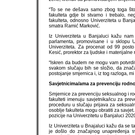
“To se ne dešava samo zbog toga što s
fakulteta gdje bi stvarno i trebalo, 
fakulteta, odnosno Univerziteta u Banja
smatra Ramić Marković.
Iz Univerziteta u Banjaluci kažu nam
parlamenta, promovisane i u sklopu 
Univerziteta. Za procenat od 99 posto
Kesić, prorektor za ljudske i materijalne 
“Iskren da budem ne mogu vam potvrditi 
svakom slučaju bih se složio, da znač
postojanje smjernica i, iz tog razloga, 
Savjetnicima/ama za prevenciju rodn
Smjernice za prevenciju seksualnog i ro
fakulteti imenuju savjetnika/icu za pre
proceduru u slučaju prijava za seksualn
osoblje fakulteta mogu obratiti za savje
pozicije na Univerzitetu u Banjaluci 202
Iz Univerziteta u Bnajaluci kažu da se ta
je došlo do značajnog unapređenja svi