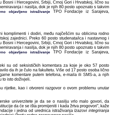
 Bosni i Hercegovini, Srbiji, Crnoj Gori i Hrvatskoj, lično su
emiravanja i nasilja, dok je njih 80 posto upoznato s takvim
TPO Fondacije iz Sarajeva,
no objavljeno istraživanje
eni komplimenti i dodiri, među najčešćim su oblicima rodno
skoj zajednici. Preko 60 posto studenata/ica i nastavnog i
 Bosni i Hercegovini, Srbiji, Crnoj Gori i Hrvatskoj, lično su
emiravanja i nasilja, dok je njih 80 posto upoznato s takvim
TPO Fondacije iz Sarajeva,
no objavljeno istraživanje
eki su od seksističkih komentara za koje je oko 57 posto
avilo da ih je čulo na fakultetu. Više od 17 posto osoba lično
garne komentare putem telefona, e-maila ili SMS-a, a njih
to isto doživjeli.
su rijetke, kao i otvoreni razgovor o ovom problemu unutar
erske univerzitete je da se o nasilju vrlo malo govori, da
titucije da će se išta promijeniti i kada žrtva progovori”, kaže
ndacije i jedna od urednica istraživanja
Izazovi integriranja