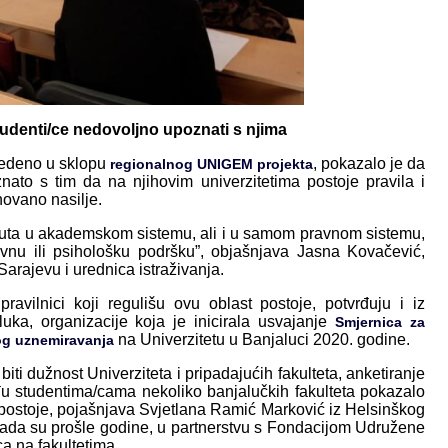
studenti/ce nedovoljno upoznati s njima
vedeno u sklopu
, pokazalo je da
regionalnog UNIGEM projekta
nato s tim da na njihovim univerzitetima postoje pravila i
ovano nasilje.
 luta u akademskom sistemu, ali i u samom pravnom sistemu,
avnu ili psihološku podršku”, objašnjava Jasna Kovačević,
arajevu i urednica istraživanja.
avilnici koji regulišu ovu oblast postoje, potvrđuju i iz
ka, organizacije koja je inicirala usvajanje
Smjernica za
na Univerzitetu u Banjaluci 2020. godine.
og uznemiravanja
biti dužnost Univerziteta i pripadajućih fakulteta, anketiranje
u studentima/cama nekoliko banjalučkih fakulteta pokazalo
 postoje, pojašnjava Svjetlana Ramić Marković iz Helsinškog
ada su prošle godine, u partnerstvu s Fondacijom Udružene
a na fakultetima.