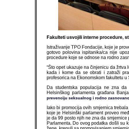
Fakulteti usvojili interne procedure, 
Istraživanje TPO Fondacije, koje je pro
gotovo polovina ispitanika/ca nije upoz
procedure koje se odnose na rodno zasn
“Što opet ukazuje na činjenicu da žrtva
kada i kome da se obrati i zatraži pr
profesorica na Ekonomskom fakultetu u S
Da studentska populacija ne zna da pr
Helsinškog parlamenta građana Banjalu
prevenciju seksualnog i rodno zasnovan
Iako bi promocija ovih smjernica trebala 
koje je Helsinški parlament proveo međ
je da 99 posto njih ne zna da smjernice
Parlamenta. Do ovog podatka došli su k
žene, krenuli sa promovisanjem smjernic