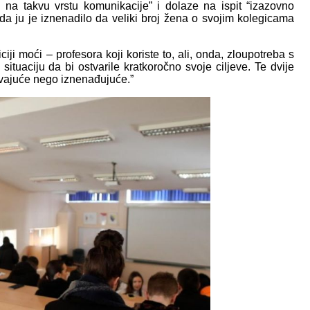
i na takvu vrstu komunikacije” i dolaze na ispit “izazovno
da ju je iznenadilo da veliki broj žena o svojim kolegicama
ji moći – profesora koji koriste to, ali, onda, zloupotreba s
 situaciju da bi ostvarile kratkoročno svoje ciljeve. Te dvije
avajuće nego iznenađujuće.”