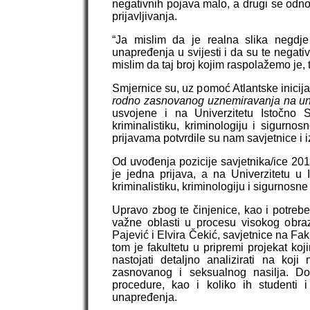
negativnih pojava malo, a drugi se odno
prijavljivanja.
“Ja mislim da je realna slika negdj
unapređenja u svijesti i da su te negati
mislim da taj broj kojim raspolažemo je, 
Smjernice su, uz pomoć Atlantske inicija
rodno zasnovanog uznemiravanja na uni
usvojene i na Univerzitetu Istočno S
kriminalistiku, kriminologiju i sigurno
prijavama potvrdile su nam savjetnice i iz
Od uvođenja pozicije savjetnika/ice 201
je jedna prijava, a na Univerzitetu u
kriminalistiku, kriminologiju i sigurnosne
Upravo zbog te činjenice, kao i potrebe
važne oblasti u procesu visokog obraz
Pajević i Elvira Čekić, savjetnice na Faku
tom je fakultetu u pripremi projekat 
nastojati detaljno analizirati na koj
zasnovanog i seksualnog nasilja. Dod
procedure, kao i koliko ih studenti 
unapređenja.