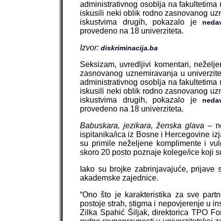
administrativnog osoblja na fakultetima u
iskusili neki oblik rodno zasnovanog uzn
iskustvima drugih, pokazalo je
nedav
provedeno na 18 univerziteta.
Izvor:
diskriminacija.ba
Seksizam, uvredljivi komentari, neželj
zasnovanog uznemiravanja u univerzitet
administrativnog osoblja na fakultetima u
iskusili neki oblik rodno zasnovanog uzn
iskustvima drugih, pokazalo je
nedav
provedeno na 18 univerziteta.
Babuskara, jezikara, ženska glava –
n
ispitanika/ica iz Bosne i Hercegovine izj
su primile neželjene komplimente i vul
skoro 20 posto poznaje kolege/ice koji su 
Iako su brojke zabrinjavajuće, prijave 
akademske zajednice.
“Ono što je karakteristika za sve partn
postoje strah, stigma i nepovjerenje u ins
Zilka Spahić Šiljak, direktorica TPO Fo