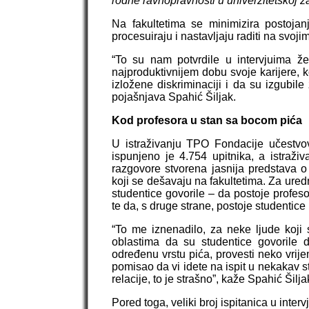
rodne ravnopravnosti u univerzitetskoj z
Na fakultetima se minimizira postojan
procesuiraju i nastavljaju raditi na svoj
“To su nam potvrdile u intervjuima ž
najproduktivnijem dobu svoje karijere, ko
izložene diskriminaciji i da su izgubile
pojašnjava Spahić Šiljak.
Kod profesora u stan sa bocom pića
U istraživanju TPO Fondacije učestvov
ispunjeno je 4.754 upitnika, a istraži
razgovore stvorena jasnija predstava 
koji se dešavaju na fakultetima. Za uredn
studentice govorile – da postoje profeso
te da, s druge strane, postoje studentice k
“To me iznenadilo, za neke ljude koji 
oblastima da su studentice govorile d
određenu vrstu pića, provesti neko vrij
pomisao da vi idete na ispit u nekakav sta
relacije, to je strašno”, kaže Spahić Šilja
Pored toga, veliki broj ispitanica u interv