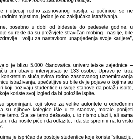
ajednici: Protiv rodno zasnovanog nasilja
.
je i utjecaj rodno zasnovanog nasilja, a počinioci se ne
im radnim mjestima, jedan je od zaključaka istraživanja.
ene, posebno u dobi od tridesete do pedesete godine, u
je su rekle da su preživjele stravičan mobing i nasilje, bile
 zdravlje i volju za nastavkom unaprjeđenja svoje karijere”,
alo je blizu 5.000 članova/ica univerzitetske zajednice –
vački tim obavio intervjuisao je 133 osobe. Upravo je kroz
o konkretnim slučajevima rodno zasnovanog uznemiravanja
icu istraživanja, upečatljive su bile dvije pojave o kojima su
ri koji pozivaju studentice u svoje stanove da polažu ispite,
oje koriste svoj izgled da bi položile ispite.
su spominjani, koji slove za velike autoritete u određenim
a su njihove kolegice išle u te stanove, morale ponijeti
eme tamo. Šta se tamo dešavalo, u to nismo ulazili, ali sama
n, i da nosite piće i da odlazite, i da ste spremni na tu vrstu
k.
juima je ispričao da postoje studentice koje koriste “situaciju,