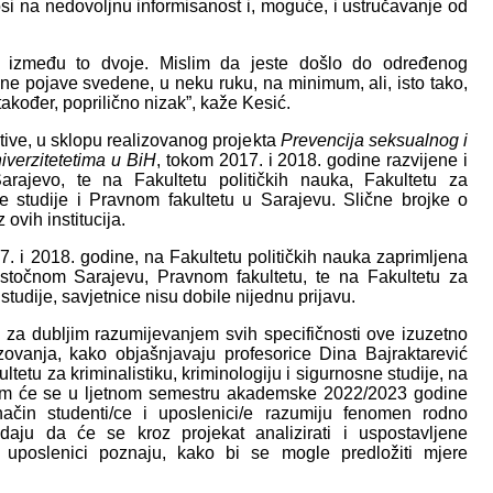
si na nedovoljnu informisanost i, moguće, i ustručavanje od
e između to dvoje. Mislim da jeste došlo do određenog
vne pojave svedene, u neku ruku, na minimum, ali, isto tako,
također, poprilično nizak”, kaže Kesić.
tive, u sklopu realizovanog projekta
Prevencija seksualnog i
verzitetetima u BiH
, tokom 2017. i 2018. godine razvijene i
arajevo, te na Fakultetu političkih nauka, Fakultetu za
sne studije i Pravnom fakultetu u Sarajevu. Slične brojke o
 ovih institucija.
7. i 2018. godine, na Fakultetu političkih nauka zaprimljena
 Istočnom Sarajevu, Pravnom fakultetu, te na Fakultetu za
 studije, savjetnice nisu dobile nijednu prijavu.
 za dubljim razumijevanjem svih specifičnosti ove izuzetno
ovanja, kako objašnjavaju profesorice Dina Bajraktarević
ltetu za kriminalistiku, kriminologiju i sigurnosne studije, na
kojim će se u ljetnom semestru akademske 2022/2023 godine
i način studenti/ce i uposlenici/e razumiju fenomen rodno
aju da će se kroz projekat analizirati i uspostavljene
i uposlenici poznaju, kako bi se mogle predložiti mjere