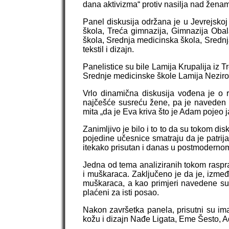
dana aktivizma“ protiv nasilja nad žena
Panel diskusija održana je u Jevrejskoj
škola, Treća gimnazija, Gimnazija Obal
škola, Srednja medicinska škola, Srednj
tekstil i dizajn.
Panelistice su bile Lamija Krupalija iz 
Srednje medicinske škole Lamija Neziro
Vrlo dinamična diskusija vođena je o 
najčešće susreću žene, pa je naveden 
mita „da je Eva kriva što je Adam pojeo ja
Zanimljivo je bilo i to to da su tokom disk
pojedine učesnice smatraju da je patrij
itekako prisutan i danas u postmodernom
Jedna od tema analiziranih tokom raspra
i muškaraca. Zaključeno je da je, između
muškaraca, a kao primjeri navedene su
plaćeni za isti posao.
Nakon završetka panela, prisutni su imal
kožu i dizajn Nađe Ligata, Eme Šesto, 