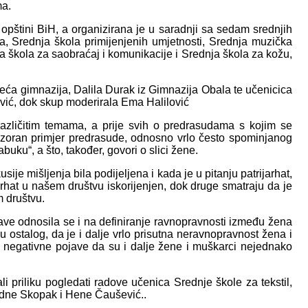
ma.
 opštini BiH, a organizirana je u saradnji sa sedam srednjih
a, Srednja škola primijenjenih umjetnosti, Srednja muzička
a škola za saobraćaj i komunikacije i Srednja škola za kožu,
Treća gimnazija, Dalila Durak iz Gimnazija Obala te učenicica
vić, dok skup moderirala Ema Halilović
različitim temama, a prije svih o predrasudama s kojim se
zoran primjer predrasude, odnosno vrlo često spominjanog
buku“, a što, također, govori o slici žene.
usije mišljenja bila podijeljena i kada je u pitanju patrijarhat,
arhat u našem društvu iskorijenjen, dok druge smatraju da je
 društvu.
ve odnosila se i na definiranje ravnopravnosti između žena
 ostalog, da je i dalje vrlo prisutna neravnopravnost žena i
 negativne pojave da su i dalje žene i muškarci nejednako
i priliku pogledati radove učenica Srednje škole za tekstil,
Adne Skopak i Hene Čaušević..