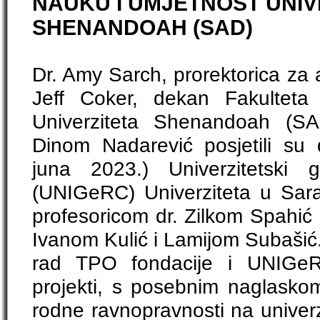
NAUKU I UMJETNOST UNIV
SHENANDOAH (SAD)
Dr. Amy Sarch, prorektorica za 
Jeff Coker, dekan Fakulteta
Univerziteta Shenandoah (SA
Dinom Nadarević posjetili su 
juna 2023.) Univerzitetski 
(UNIGeRC) Univerziteta u Saraj
profesoricom dr. Zilkom Spahić 
Ivanom Kulić i Lamijom Subašić.
rad TPO fondacije i UNIGeRC-
projekti, s posebnim naglasko
rodne ravnopravnosti na univer