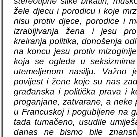
stereotipne slike brkatih, mušk
žele djecu i porodicu i koje mr
nisu protiv djece, porodice i m
izrabljivanja žena i jesu pro
kreiranja politika, donošenja odl
na koncu jesu protiv mizogini
koja se ogleda u seksizmima 
utemeljenom nasilju. Važno j
povijest i žene koje su nas za
građanska i politička prava i k
proganjane, zatvarane, a nek
u Francuskoj i pogubljene na gil
tada tumačeno, usudile umiješa
danas ne bismo bile znanstv