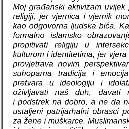
Moj građanski aktivizam uvijek 
religiji, jer vjernica i vjernik mo
kao odgovorna ljudska bića. Ka
formalno islamsko obrazovanj
propitivati religiju u intersek
kulturom i identitetima, jer vjera
provjetrava novim perspektiv
suhoparna tradicija i emoci
pretvara u ideologiju i idolatr
oživljavati naš duh, davati
i podstrek na dobro, a ne da n
ustaljeni patrijarhalni obrasci 
za žene i muškarce. Muslimansk