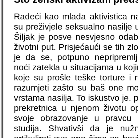
Radeći kao mlada aktivistica n
su preživjele seksualno nasilje 
Šiljak je posve nesvjesno odabr
životni put. Prisjećaući se tih 
je da se, potpuno nepripreml
noći zatekla u situacijama u k
koje su prošle teške torture i 
razumjeti zašto su baš one mor
vrstama nasilja. To iskustvo je, p
prekretnica u njenom životu opr
svoje obrazovanje u pravcu l
studija. Shvativši da je nužno