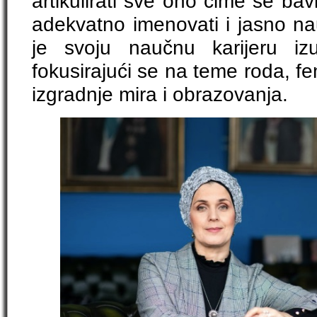
artikulirati sve ono čime se bav
adekvatno imenovati i jasno nau
je svoju naučnu karijeru iz
fokusirajući se na teme roda, femi
izgradnje mira i obrazovanja.