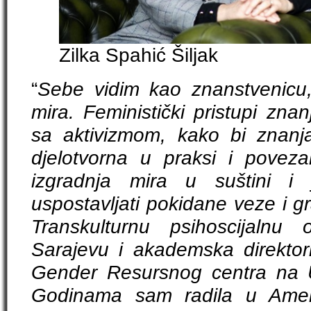
Zilka Spahić Šiljak
“
Sebe vidim kao znanstvenicu, a
mira. Feministički pristupi zna
sa aktivizmom, kako bi znanj
djelotvorna u praksi i poveza
izgradnja mira u suštini i j
uspostavljati pokidane veze i g
Transkulturnu psihoscijalnu
Sarajevu i akademska direktor
Gender Resursnog centra na U
Godinama sam radila u Ameri