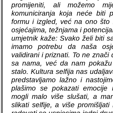
promijeniti, ali možemo mij
komuniciranja koja neće biti 
formu i izgled, već na ono što 
osjećajima, težnjama i potencij
umjetnik kaže: Svako želi biti s
imamo potrebu da naša osje
validirani i priznati. To ne znači
sa nama, već da nam pokažu 
stalo. Kultura selfija nas udalja
predstavljamo lažno i nastojim
plašimo se pokazati emocije i
mogli malo više slušati, a man
slikati selfije, a više promišljati