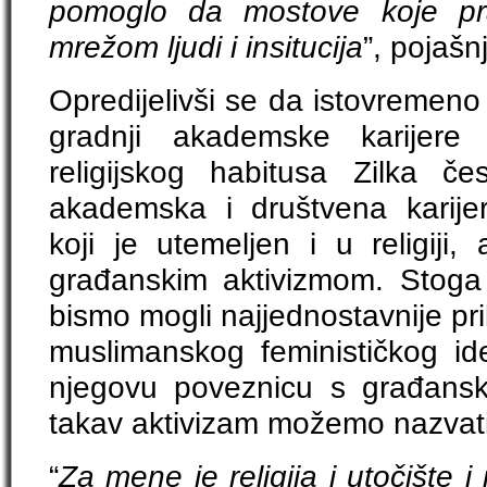
pomoglo da mostove koje pr
mrežom ljudi i insitucija
”, pojašn
Opredijelivši se da istovremen
gradnji akademske karijere
religijskog habitusa Zilka č
akademska i društvena karije
koji je utemeljen i u religiji,
građanskim aktivizmom. Stoga
bismo mogli najjednostavnije pribl
muslimanskog feminističkog ide
njegovu poveznicu s građansk
takav aktivizam možemo nazvati
“
Za mene je religija i utočište i 