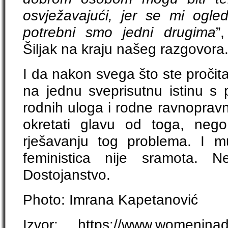
osvježavajući, jer se mi ogl
potrebni smo jedni drugima
”
Šiljak na kraju našeg razgovora
I da nakon svega što ste pročita
na jednu sveprisutnu istinu s 
rodnih uloga i rodne ravnopravn
okretati glavu od toga, nego
rješavanju tog problema. I mu
feministica nije sramota. Ne
Dostojanstvo.
Photo: Imrana Kapetanović
Izvor: https://www.womeninadria