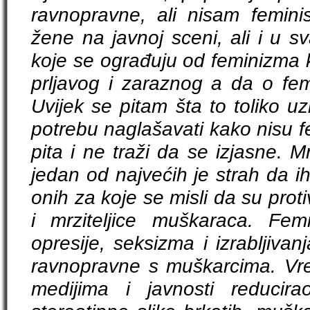
ravnopravne, ali nisam femin
žene na javnoj sceni, ali i u s
koje se ograđuju od feminizma
prljavog i zaraznog a da o fem
Uvijek se pitam šta to toliko 
potrebu naglašavati kako nisu fe
pita i ne traži da se izjasne. 
jedan od najvećih je strah da i
onih za koje se misli da su protiv o
i mrziteljice muškaraca. Fem
opresije, seksizma i izrabljiva
ravnopravne s muškarcima. V
medijima i javnosti reducir