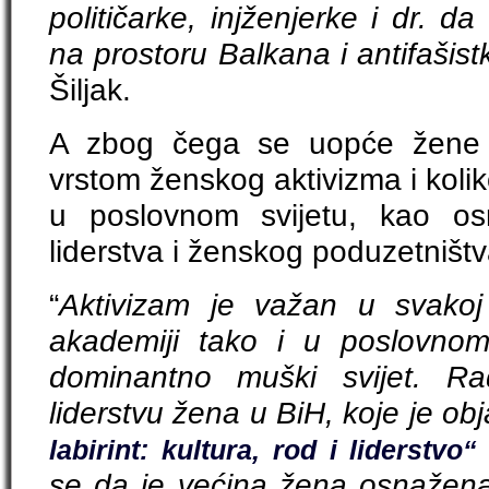
političarke, injženjerke i dr. da 
na prostoru Balkana i antifašistk
Šiljak.
A zbog čega se uopće žene t
vrstom ženskog aktivizma i kolik
u poslovnom svijetu, kao o
liderstva i ženskog poduzetništ
“
Aktivizam je važan u svakoj 
akademiji tako i u poslovnom s
dominantno muški svijet. Ra
liderstvu žena u BiH, koje je obja
labirint: kultura, rod i liderstvo“
se da je većina žena osnažena za