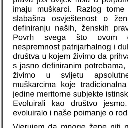
imaju muškarci. Razlog tome 
slabašna osvještenost o že
definiranju naših, ženskih pra
Povrh svega što ovom dr
nespremnost patrijarhalnog i du
društva u kojem živimo da prihv
s jasno definiranim potrebama,
živimo u svijetu apsolutn
muškarcima koje tradicionalna
jedine meritorne subjekte istin
Evoluirali kao društvo jesmo
evoluiralo i naše poimanje o ro
Vjerujem da mnoge žene niti ne