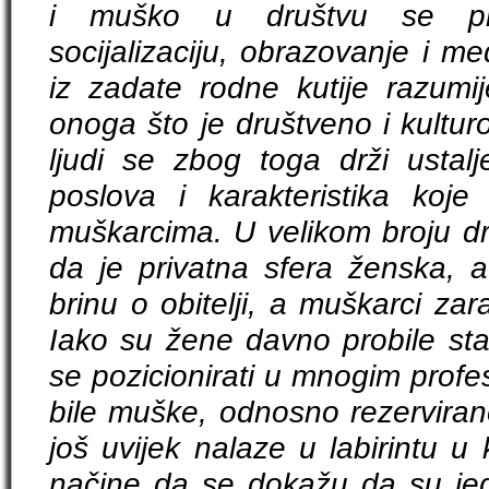
i muško u društvu se pr
socijalizaciju, obrazovanje i me
iz zadate rodne kutije razum
onoga što je društveno i kulturo
ljudi se zbog toga drži ustalj
poslova i karakteristika koj
muškarcima. U velikom broju dr
da je privatna sfera ženska,
brinu o obitelji, a muškarci zara
Iako su žene davno probile stak
se pozicionirati u mnogim profe
bile muške, odnosno rezervira
još uvijek nalaze u labirintu u
načine da se dokažu da su je