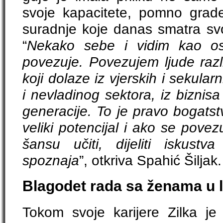
svoje kapacitete, pomno grad
suradnje koje danas smatra svo
“
Nekako sebe i vidim kao os
povezuje. Povezujem ljude razli
koji dolaze iz vjerskih i sekula
i nevladinog sektora, iz biznisa i
generacije. To je pravo bogatst
veliki potencijal i ako se pove
šansu učiti, dijeliti iskustva
spoznaja
”, otkriva Spahić Šiljak.
Blagodet rada sa ženama u 
Tokom svoje karijere Zilka je 