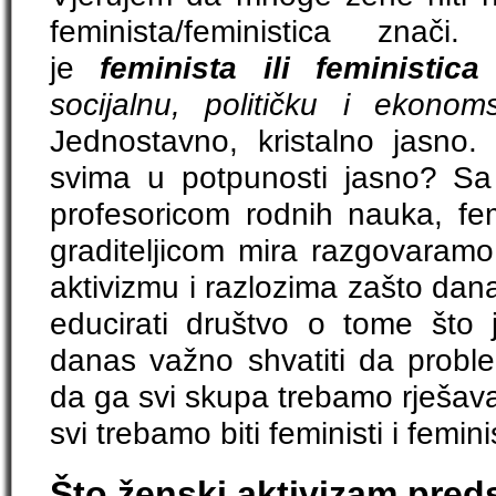
feminista/feministica znači
je
feminista ili feministica
socijalnu, političku i ekono
Jednostavno, kristalno jasno. 
svima u potpunosti jasno? S
profesoricom rodnih nauka, femi
graditeljicom mira razgovaram
aktivizmu i razlozima zašto dan
educirati društvo o tome što 
danas važno shvatiti da proble
da ga svi skupa trebamo rješavat
svi trebamo biti feministi i femini
Što ženski aktivizam pred