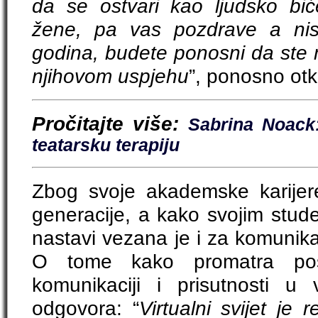
da se ostvari kao ljudsko bi
žene, pa vas pozdrave a niste
godina, budete ponosni da ste 
njihovom uspjehu
”, ponosno otkr
Pročitajte više:
Sabrina Noack
teatarsku terapiju
Zbog svoje akademske karijere
generacije, a kako svojim stud
nastavi vezana je i za komunikac
O tome kako promatra pos
komunikaciji i prisutnosti u v
odgovora: “
Virtualni svijet je