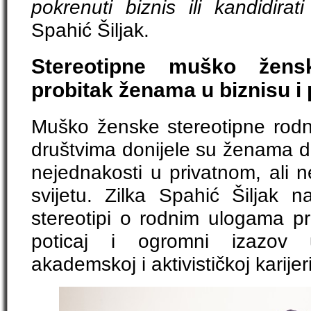
pokrenuti biznis ili kandidirat
Spahić Šiljak.
Stereotipne muško žens
probitak ženama u biznisu i p
Muško ženske stereotipne rodne
društvima donijele su ženama do
nejednakosti u privatnom, ali 
svijetu. Zilka Spahić Šiljak
stereotipi o rodnim ulogama pre
poticaj i ogromni izazov 
akademskoj i aktivističkoj karije