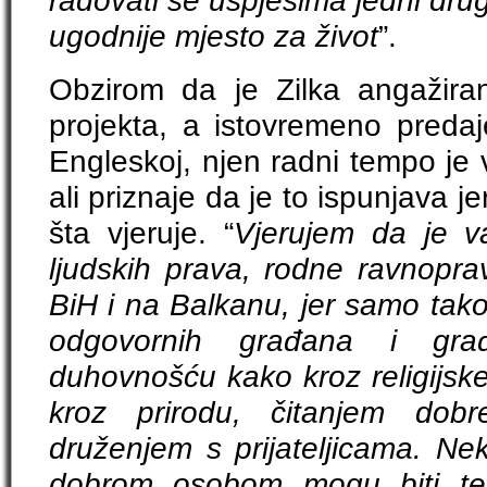
radovati se uspjesima jedni drugi
ugodnije mjesto za život
”.
Obzirom da je Zilka angažirana
projekta, a istovremeno predaj
Engleskoj, njen radni tempo je 
ali priznaje da je to ispunjava je
šta vjeruje. “
Vjerujem da je va
ljudskih prava, rodne ravnoprav
BiH i na Balkanu, jer samo tak
odgovornih građana i građ
duhovnošću kako kroz religijsk
kroz prirodu, čitanjem dobr
druženjem s prijateljicama. Ne
dobrom osobom mogu biti terap