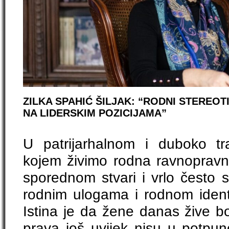
ZILKA SPAHIĆ ŠILJAK: “RODNI STEREOT
NA LIDERSKIM POZICIJAMA”
U patrijarhalnom i duboko tr
kojem živimo rodna ravnopravno
sporednom stvari i vrlo često 
rodnim ulogama i rodnom identi
Istina je da žene danas žive b
prava još uvijek nisu u potpun