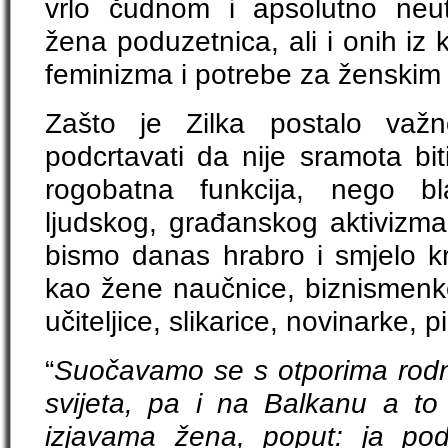
vrlo čudnom i apsolutno neu
žena poduzetnica, ali i onih iz 
feminizma i potrebe za ženskim
Zašto je Zilka postalo važ
podcrtavati da nije sramota biti
rogobatna funkcija, nego bla
ljudskog, građanskog aktivizma
bismo danas hrabro i smjelo kr
kao žene naučnice, biznismenke,
učiteljice, slikarice, novinarke, 
“
Suočavamo se s otporima rodno
svijeta, pa i na Balkanu a to 
izjavama žena, poput: ja p