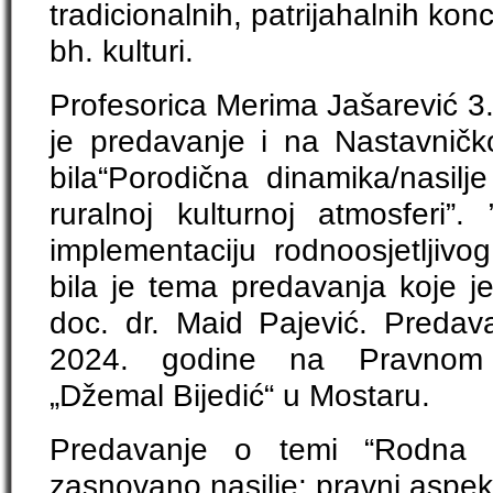
tradicionalnih, patrijahalnih kon
bh. kulturi.
Profesorica Merima Jašarević 3
je predavanje i na Nastavničk
bila“Porodična dinamika/nasilj
ruralnoj kulturnoj atmosferi”. 
implementaciju rodnoosjetljivog
bila je tema predavanja koje j
doc. dr. Maid Pajević. Preda
2024. godine na Pravnom fa
„Džemal Bijedić“ u Mostaru.
Predavanje o temi “Rodna r
zasnovano nasilje: pravni aspekt