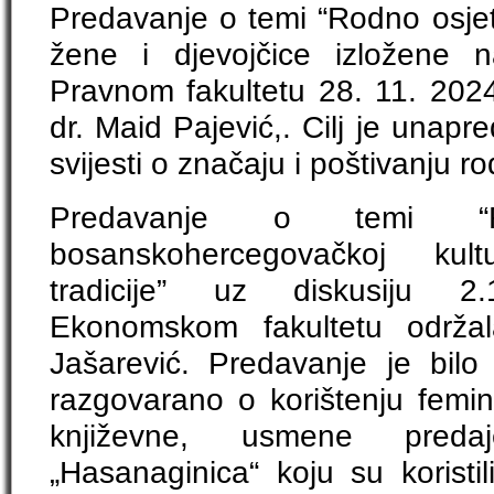
Predavanje o temi “Rodno osjetl
žene i djevojčice izložene n
Pravnom fakultetu 28. 11. 2024
dr. Maid Pajević,. Cilj je unapr
svijesti o značaju i poštivanju r
Predavanje o temi “R
bosanskohercegovačkoj kul
tradicije” uz diskusiju 
Ekonomskom fakultetu održal
Jašarević. Predavanje je bilo 
razgovarano o korištenju femin
književne, usmene preda
„Hasanaginica“ koju su koristil