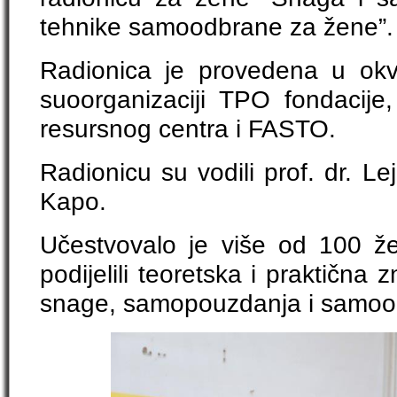
tehnike samoodbrane za žene”.
Radionica je provedena u ok
suoorganizaciji TPO fondacije,
resursnog centra i FASTO.
Radionicu su vodili prof. dr. Lej
Kapo.
Učestvovalo je više od 100 že
podijelili teoretska i praktična z
snage, samopouzdanja i samoo