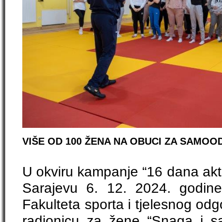
VIŠE OD 100 ŽENA NA OBUCI ZA SAMO
U okviru kampanje “16 dana akti
Sarajevu
6. 12. 2024. godine 
Fakulteta sporta i tjelesnog odg
radionicu za žene “Snaga i s