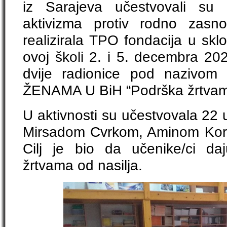
iz Sarajeva učestvovali su
aktivizma protiv rodno zasno
realizirala TPO fondacija u sk
ovoj školi 2. i 5. decembra 202
dvije radionice pod nazi
ŽENAMA U BiH “Podrška žrtvama 
U aktivnosti su učestvovala 22 
Mirsadom Cvrkom, Aminom Koro
Cilj je bio da učenike/ci daj
žrtvama od nasilja.