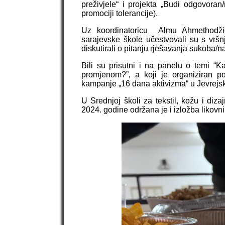
preživjele“ i projekta „Budi odgovoran/
promociji tolerancije).
Uz koordinatoricu Almu Ahmethodžić re
sarajevske škole učestvovali su s vršn
diskutirali o pitanju rješavanja sukoba/n
Bili su prisutni i na panelu o temi “K
promjenom?”, a koji je organiziran
kampanje „16 dana aktivizma“ u Jevrejsk
U Srednjoj školi za tekstil, kožu i di
2024. godine održana je i izložba liko