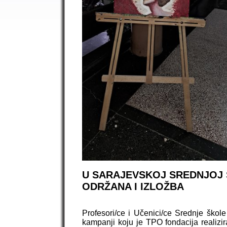
U SARAJEVSKOJ SREDNJOJ Š
ODRŽANA I IZLOŽBA
Profesori/ce i Učenici/ce Srednje škole
kampanji koju je TPO fondacija realizi