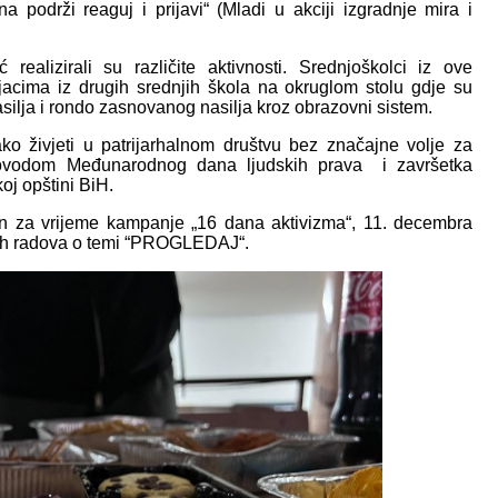
na podrži reaguj i prijavi“ (Mladi u akciji izgradnje mira i
alizirali su različite aktivnosti. Srednjoškolci iz ove
jacima iz drugih srednjih škola na okruglom stolu gdje su
asilja i rondo zasnovanog nasilja kroz obrazovni sistem.
ako živjeti u patrijarhalnom društvu bez značajne volje za
 povodom Međunarodnog dana ljudskih prava i završetka
oj opštini BiH.
zajn za vrijeme kampanje „16 dana aktivizma“, 11. decembra
vnih radova o temi “PROGLEDAJ“.