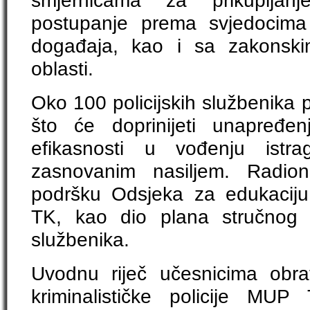
smjernicama za prikupljan
postupanje prema svjedocim
događaja, kao i sa zakonsk
oblasti.
Oko 100 policijskih službenika 
što će doprinijeti unapređen
efikasnosti u vođenju ist
zasnovanim nasiljem. Radion
podršku Odsjeka za edukaciju
TK, kao dio plana stručnog u
službenika.
Uvodnu riječ učesnicima obra
kriminalističke policije MUP