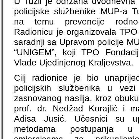
U Tuzli je održana dvodnevna 
policijske službenike MUP-a 
na temu prevencije rodno
Radionicu je organizovala TPO 
saradnji sa Upravom policije MU
“UNIGEM”, koji TPO Fondacij
Vlade Ujedinjenog Kraljevstva.
Cilj radionice je bio unaprijed
policijskih službenika u vez
zasnovanog nasilja, kroz obuku
prof. dr. Nedžad Korajlić i m
Adisa Jusić. Učesnici su up
metodama postupanja u s