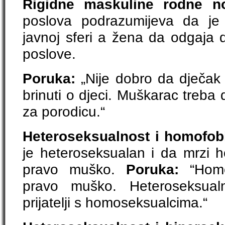
Rigidne maskuline rodne n
poslova podrazumijeva da je
javnoj sferi a žena da odgaja 
poslove.
Poruka:
„Nije dobro da dječak uči
brinuti o djeci. Muškarac treba d
za porodicu.“
Heteroseksualnost i homofob
je heteroseksualan i da mrzi 
pravo muško.
Poruka:
“Homo
pravo muško. Heteroseksual
prijatelji s homoseksualcima.“