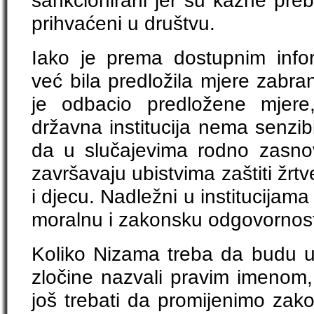
sankcionirani jer su kazne preb
prihvaćeni u društvu.
Iako je prema dostupnim inform
već bila predložila mjere zabra
je odbacio predložene mjere
državna institucija nema senzibi
da u slučajevima rodno zasnov
završavaju ubistvima zaštiti žrt
i djecu. Nadležni u institucijam
moralnu i zakonsku odgovornos
Koliko Nizama treba da budu 
zločine nazvali pravim imenom,
još trebati da promijenimo zak