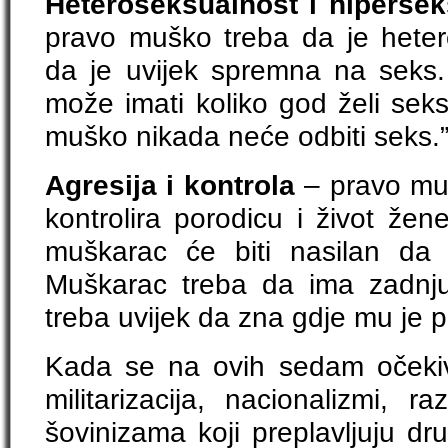
Heteroseksualnost i hipersek
pravo muško treba da je hete
da je uvijek spremna na seks
može imati koliko god želi seks
muško nikada neće odbiti seks.
Agresija i kontrola
– pravo mušk
kontrolira porodicu i život žen
muškarac će biti nasilan da 
Muškarac treba da ima zadnju r
treba uvijek da zna gdje mu je pa
Kada se na ovih sedam očekiv
militarizacija, nacionalizmi, r
šovinizama koji preplavljuju d