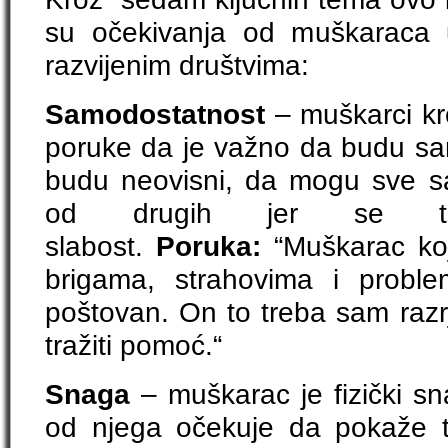
su očekivanja od muškaraca 
razvijenim društvima:
Samodostatnost
– muškarci kro
poruke da je važno da budu sam
budu neovisni, da mogu sve s
od drugih jer se to
slabost.
Poruka:
“Muškarac koj
brigama, strahovima i proble
poštovan. On to treba sam razrj
tražiti pomoć.“
Snaga
– muškarac je fizički s
od njega očekuje da pokaže 