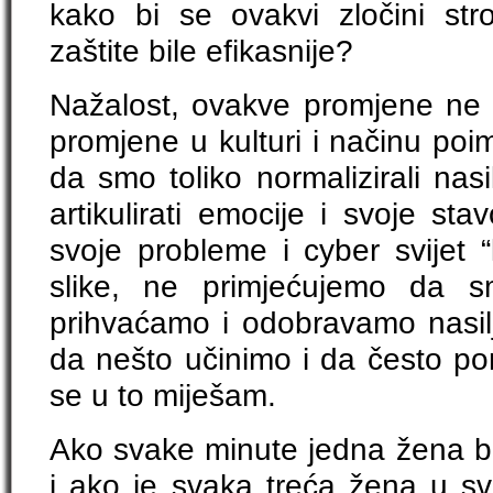
kako bi se ovakvi zločini stro
zaštite bile efikasnije?
Nažalost, ovakve promjene ne
promjene u kulturi i načinu poi
da smo toliko normalizirali nas
artikulirati emocije i svoje st
svoje probleme i cyber svijet “k
slike, ne primjećujemo da s
prihvaćamo i odobravamo nasi
da nešto učinimo i da često po
se u to miješam.
Ako svake minute jedna žena b
i ako je svaka treća žena u svi