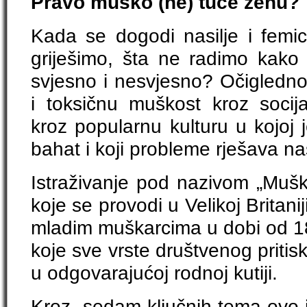
Pravo muško (ne) tuče ženu?
Kada se dogodi nasilje i femici
griješimo, šta ne radimo kako
svjesno i nesvjesno? Očigledno 
i toksičnu muškost kroz socijal
kroz popularnu kulturu u kojoj
bahat i koji probleme rješava na
Istraživanje pod nazivom „Mušk
koje se provodi u Velikoj Britan
mladim muškarcima u dobi od 1
koje sve vrste društvenog pritisk
u odgovarajućoj rodnoj kutiji.
Kroz sedam ključnih tema ovo i