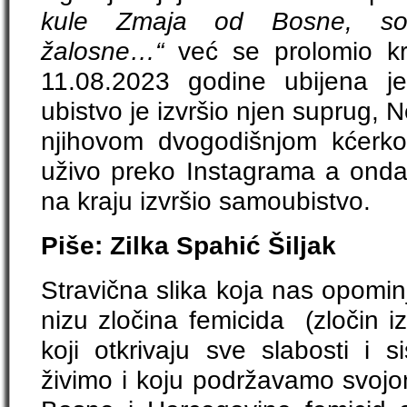
kule Zmaja od Bosne, sokol
žalosne…“
već se prolomio k
11.08.2023 godine ubijena j
ubistvo je izvršio njen suprug,
njihovom dvogodišnjom kćerko
uživo preko Instagrama a onda u
na kraju izvršio samoubistvo.
Piše: Zilka Spahić Šiljak
Stravična slika koja nas opomin
nizu zločina femicida (zločin 
koji otkrivaju sve slabosti i s
živimo i koju podržavamo svoj