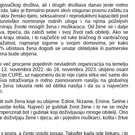
vačkog društva, ali i drugih društava danas jeste rodno
ida. Iako je formalno-pravni okvir osigurao pravnu zaštitu za
praksi žensko tijelo, seksualnost i reproduktivni kapaciteti pod
turološko normiranje rodnih uloga i na njima poželjnih
rminiraju živote mnogih žena i muškaraca. Od žene se i dalje
a, trpeća, da založi sebe i svoj život radi obitelji. Ako se
a kraju strada, i to najčešće od ruke bračnog ili vanbračnog
 nažalost, najmanje sigurne u svojim domovima, jer kako
% ubistava žena dogodi se unutar obiteljske ili partnerske
ena bude ubijena.
 već procjene pojedinih nevladinih organizacija na temelju
 od 13. novembra 2022. do 16. novembra 2023. ubijeno osam
cije CURE, uz napomenu da to nije cijela slika već samo dio
Sva istraživanja o rodno zasnovanom nasilju na globalnoj
a žena iskusila neki od oblika nasilja i da su u najvećem
i.
titi svih žena koje su ubijene: Edine, Nizame, Emine, Selme i
nasilje košta. Najveći je gubitak život žene i to ne se može
penzirati bol i gubitak koji doživljavaju mnoge obitelji. Ono
e doživljaju žene i djeca, ali i pojedini muškarci, košta i žrtve
 s posla, a često izgubi posao. Također kada ode ljekaru, i to