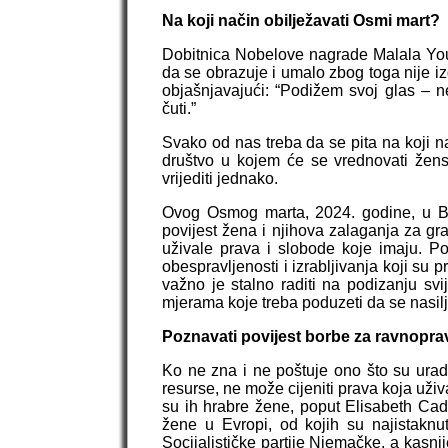
Na koji način obilježavati Osmi mart?
Dobitnica Nobelove nagrade Malala Yousa
da se obrazuje i umalo zbog toga nije izg
objašnjavajući: “Podižem svoj glas – ne
čuti.”
Svako od nas treba da se pita na koji n
društvo u kojem će se vrednovati žens
vrijediti jednako.
Ovog Osmog marta, 2024. godine, u B
povijest žena i njihova zalaganja za gr
uživale prava i slobode koje imaju. P
obespravljenosti i izrabljivanja koji s
važno je stalno raditi na podizanju sv
mjerama koje treba poduzeti da se nasilj
Poznavati povijest borbe za ravnopr
Ko ne zna i ne poštuje ono što su uradi
resurse, ne može cijeniti prava koja uži
su ih hrabre žene, poput Elisabeth Cady
žene u Evropi, od kojih su najistaknu
Socijalističke partije Njemačke, a kasni