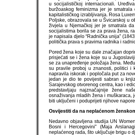
u socijalističkoj internacionali. Uređ
buržoaskog feminizma jer je smatrala 
kapitalističkog izrabljivanja. Rosa Luxem
Poljske, obrazovala se u Švicarskoj u obl
živjela u Njemačkoj jer je smatrala da
socijalistima borila se za prava žena, r
je napisala djelo “Radnička unija” (1843)
politička prava s pravima radnika i radni
Pored žena koje su dale značajan doprin
prisjećati se i žena koje su u Jugoslavij
se za unapređenje položaja žena. Među n
su pravile proboj u znanosti, politici i 
napravila iskorak i popločala put za nove
jedan je dio te povijesti sabran u knj
Sarajevskog otvorenog centra, kao i edic
predstavljaju najznačajnije žene na
osnaživanja mladih žena i muškaraca, je
biti uključeni i poduprijeti njihove napor
Osvijestiti da na neplaćenom ženskom 
Nedavno objavljena studija UN Women p
Bosni i Hercegovini” (Maja Arslanagi
neplaćenog rada, što uključuje brigu o dj