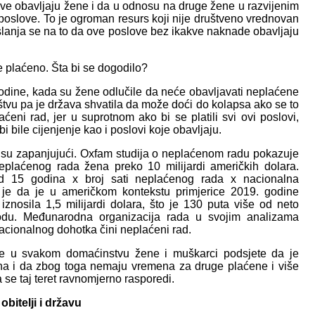
ove obavljaju žene i da u odnosu na druge žene u razvijenim
oslove. To je ogroman resurs koji nije društveno vrednovan
slanja se na to da ove poslove bez ikakve naknade obavljaju
e plaćeno. Šta bi se dogodilo?
godine, kada su žene odlučile da neće obavljavati neplaćene
štvu pa je država shvatila da može doći do kolapsa ako se to
eni rad, jer u suprotnom ako bi se platili svi ovi poslovi,
i bile cijenjenje kao i poslovi koje obavljaju.
 su zapanjujući. Oxfam studija o neplaćenom radu pokazuje
eplaćenog rada žena preko 10 milijardi američkih dolara.
ad 15 godina x broj sati neplaćenog rada x nacionalna
je da je u američkom kontekstu primjerice 2019. godine
znosila 1,5 milijardi dolara, što je 130 puta više od neto
du. Međunarodna organizacija rada u svojim analizama
acionalnog dohotka čini neplaćeni rad.
se u svakom domaćinstvu žene i muškarci podsjete da je
ena i da zbog toga nemaju vremena za druge plaćene i više
se taj teret ravnomjerno rasporedi.
bitelji i državu