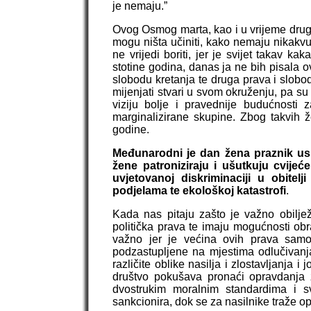
je nemaju.”
Ovog Osmog marta, kao i u vrijeme dru
mogu ništa učiniti, kako nemaju nikakvu
ne vrijedi boriti, jer je svijet takav k
stotine godina, danas ja ne bih pisala ov
slobodu kretanja te druga prava i slobo
mijenjati stvari u svom okruženju, pa s
viziju bolje i pravednije budućnosti 
marginalizirane skupine. Zbog takvih 
godine.
Međunarodni je dan žena praznik us
žene patroniziraju i ušutkuju cvije
uvjetovanoj diskriminaciji u obitelji 
podjelama te ekološkoj katastrofi
.
Kada nas pitaju zašto je važno obilje
politička prava te imaju mogućnosti obra
važno jer je većina ovih prava samo
podzastupljene na mjestima odlučivanj
različite oblike nasilja i zlostavljanja 
društvo pokušava pronaći opravdanja z
dvostrukim moralnim standardima i sva
sankcionira, dok se za nasilnike traže o