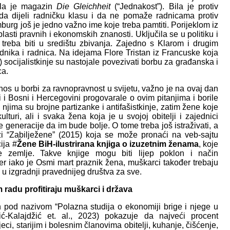
ivala je magazin
Die Gleichheit
(“Jednakost”). Bila je protiv
da dijeli radničku klasu i da ne pomaže radnicama protiv
burg još je jedno važno ime koje treba pamtiti. Porijeklom iz
asti pravnih i ekonomskih znanosti. Uključila se u politiku i
 treba biti u središtu zbivanja. Zajedno s Klarom i drugim
adnika i radnica. Na idejama Flore Tristan iz Francuske koja
 socijalistkinje su nastojale povezivati borbu za građanska i
ca.
os u borbi za ravnopravnost u svijetu, važno je na ovaj dan
i i Bosni i Hercegovini progovarale o ovim pitanjima i borile
jima su brojne partizanke i antifašistkinje, zatim žene koje
kulturi, ali i svaka žena koja je u svojoj obitelji i zajednici
 generacije da im bude bolje. O tome treba još istraživati, a
izi “Zabilježene” (2015) koja se može pronaći na veb-sajtu
ija #
Žene BiH-ilustrirana knjiga o izuzetnim ženama
, koje
še zemlje. Takve knjige mogu biti lijep poklon i način
r iako je Osmi mart praznik žena, muškarci također trebaju
e u izgradnji pravednijeg društva za sve.
radu profitiraju muškarci i država
od nazivom “Polazna studija o ekonomiji brige i njege u
ć-Kalajdžić et. al., 2023) pokazuje da najveći procent
eci, starijim i bolesnim članovima obitelji, kuhanje, čišćenje,