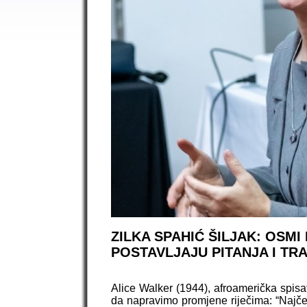
ZILKA SPAHIĆ ŠILJAK: OSMI
POSTAVLJAJU PITANJA I TR
Alice Walker (1944), afroamerička spisa
da napravimo promjene riječima: “Najčeš