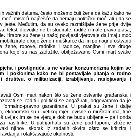
gih važnih datuma, često možemo čuti žene da kažu kako ne
 moć, misleći najčešće da nemaju političku moć, ali i da se
akav jeste. Međutim, da su ovako razmišljale žene prije dvije
aj tekst, djevojke ne bi studirale, radile i imale pravo glasa,
de. Hrabre su žene u našoj povijesti vjerovale da imaju moć
u mobilizirale druge žene i muškarce da im pomognu ostvariti
za žene, robove, radnike i radnice, manjine i sve druge
žena koje su nas zadužile, obilježavamo Osmi mart svake
pjeha i postignuća, a ne vašar konzumerizma kojim se
ćem i poklonima kako ne bi postavljale pitanja o rodno
i društvu, o militarizaciji, izrabljivanju, raslojavanju i
žavati Osmi mart nakon što su žene ostvarile građanska i
zovati se, raditi i politički se angažirati, odgovaramo da je
 formalno-pravno garantirana. U praksi su žene i dalje
a, ekonomski su u velikoj mjeri ovisne o muškarcima, trpe
i još uvijek im se ne vjeruje dok ne budu ubijene – pa i onda
a nasilnike. U patrijarhatu su žene pod lupom, izložene
ki njihov iskorak iz zadatih okvira oštro se kritizira i
pravdanja i olakšavajuće okolnosti.