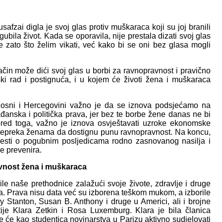
fzai digla je svoj glas protiv muškaraca koji su joj branili
ubila život. Kada se oporavila, nije prestala dizati svoj glas
 zato što želim vikati, već kako bi se oni bez glasa mogli
ačin može dići svoj glas u borbi za ravnopravnost i pravično
ki rad i postignuća, i u kojem će životi žena i muškaraca
osni i Hercegovini važno je da se iznova podsjećamo na
ađanska i politička prava, jer bez te borbe žene danas ne bi
ored toga, važno je iznova osvještavati uzroke ekonomske
u prepreka ženama da dostignu punu ravnopravnost. Na koncu,
ijesti o pogubnim posljedicama rodno zasnovanog nasilja i
e prevenira.
avnost žena i muškaraca
le naše prethodnice zalažući svoje živote, zdravlje i druge
va. Prava nisu data već su izborena teškom mukom, a izborile
 Stanton, Susan B. Anthony i druge u Americi, ali i brojne
tije Klara Zetkin i Rosa Luxemburg. Klara je bila članica
je će kao studentica novinarstva u Parizu aktivno sudjelovati