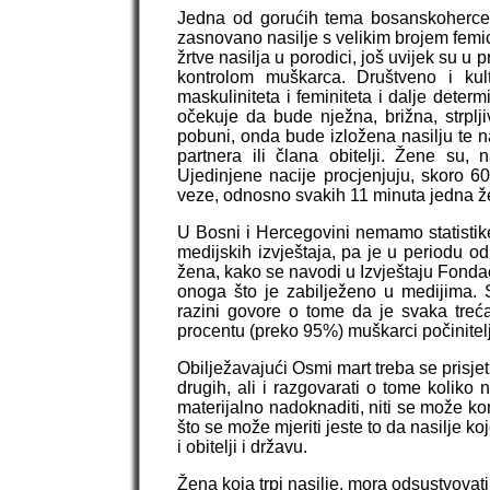
Jedna od gorućih tema bosanskohercego
zasnovano nasilje s velikim brojem femic
žrtve nasilja u porodici, još uvijek su u 
kontrolom muškarca. Društveno i kul
maskuliniteta i feminiteta i dalje dete
očekuje da bude nježna, brižna, strpljiv
pobuni, onda bude izložena nasilju te n
partnera ili člana obitelji. Žene su,
Ujedinjene nacije procjenjuju, skoro 60
veze, odnosno svakih 11 minuta jedna ž
U Bosni i Hercegovini nemamo statistike
medijskih izvještaja, pa je u periodu
žena, kako se navodi u Izvještaju Fonda
onoga što je zabilježeno u medijima. 
razini govore o tome da je svaka treć
procentu (preko 95%) muškarci počinitelj
Obilježavajući Osmi mart treba se prisje
drugih, ali i razgovarati o tome koliko 
materijalno nadoknaditi, niti se može kom
što se može mjeriti jeste to da nasilje koj
i obitelji i državu.
Žena koja trpi nasilje, mora odsustvovati