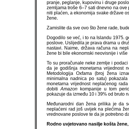
pranje, peglanje, kupovinu i druge posl
zemljama troše 6–7 sati dnevno na ove p
niti plaćen, a ekonomija svake države o
žene.
Zamislite da sve ovo što žene rade, bud
Dogodilo se već, i to na Islandu 1975. 
poslove. Uslijedila je prava drama u dru
nastavi. Naime, država računa na neplać
žene bi bile ekonomski neovisnije i više b
To su proračunale neke zemlje i podaci
da je godišnja monetarna vrijednost n
Metodologija Oxfama (broj žena izn
minimalna nadnica po satu) pokazala 
monetarna vrijednost neplaćenog rada i
dobiti
Amazon
kompanije u tom perio
pokazuje da između 10 i 39% od bruto n
Međunarodni dan žena prilika je da 
neplaćeni rad još uvijek na plećima ž
vrednovane poslove te da je potrebno da 
Rodno uvjetovano nasilje košta žene, o