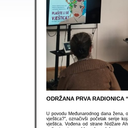
ODRŽANA PRVA RADIONICA “P
U povodu Međunarodnog dana žena, održ
vještica?”, označivši početak serije koj
vještica. Vođena od strane Nidžare Ahm