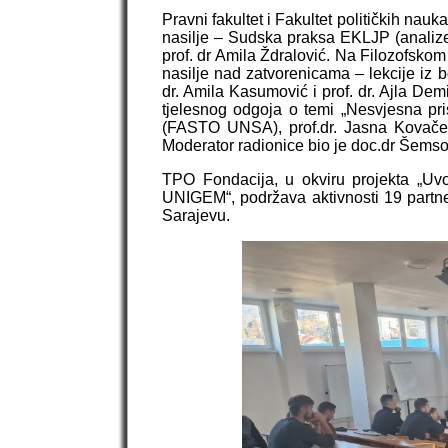
Pravni fakultet i Fakultet političkih nau
nasilje – Sudska praksa EKLJP (analize 
prof. dr Amila Ždralović. Na Filozofskom 
nasilje nad zatvorenicama – lekcije iz 
dr. Amila Kasumović i prof. dr. Ajla Dem
tjelesnog odgoja o temi „Nesvjesna prist
(FASTO UNSA), prof.dr. Jasna Kovače
Moderator radionice bio je doc.dr Še
TPO Fondacija, u okviru projekta „Uvo
UNIGEM“, podržava aktivnosti 19 partner
Sarajevu.