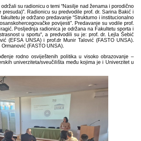
ka održali su radionicu o temi “Nasilje nad ženama i porodično
presuda)”. Radionicu su predvodile prof. dr. Sarina Bakić i
fakultetu je održano predavanje “Strukturno i institucionalno
bosanskohercegovačke povijesti”. Predavanje su vodile prof.
iragić. Posljednja radionica je održana na Fakultetu sporta i
rasnost u sportu“, a predvodili su je: prof. dr. Lejla Šebić
vić (EFSA UNSA) i prof.dr Munir Talović (FASTO UNSA).
mso Ormanović (FASTO UNSA).
đenje rodno osviještenih politika u visoko obrazovanje –
skih univerziteta/sveučilišta među kojima je i Univerzitet u