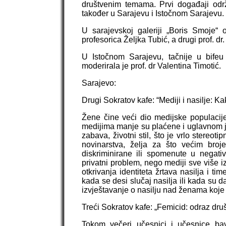
društvenim temama. Prvi događaji održ
također u Sarajevu i Istočnom Sarajevu.
U sarajevskoj galeriji „Boris Smoje“ o
profesorica Željka Tubić, a drugi prof. d
U Istočnom Sarajevu, tačnije u bifeu 
moderirala je prof. dr Valentina Timotić.
Sarajevo:
Drugi Sokratov kafe: “Mediji i nasilje: K
Žene čine veći dio medijske populaci
medijima manje su plaćene i uglavnom j
zabava, životni stil, što je vrlo stereot
novinarstva, želja za što većim broj
diskriminirane ili spomenute u negati
privatni problem, nego mediji sve više iz
otkrivanja identiteta žrtava nasilja i ti
kada se desi slučaj nasilja ili kada su d
izvještavanje o nasilju nad ženama koje
Treći Sokratov kafe: „Femicid: odraz druš
Tokom večeri učesnici i učesnice bav