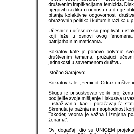
društvenim implikacijama femicida. Disk
njegovih razlika u odnosu na druge oblik
pitanja kolektivne odgovornosti društ
obrazovnih politika i kulturnih razlika u 
Učesnice i učesnice su propitivali i is
koji leže u osnovi ovog fenomena, 
patrijarhalnim matricama.
Sokratov kafe je ponovo potvrdio svo
društvenim temama, pružajući učesni
jednakosti u savremenom društvu.
Istočno Sarajevo:
Sokratov kafe: „Femicid: Odraz društveni
Skupu je prisustvovao veliki broj žena 
podijelile svoje mišljenje i iskustva u
i istraživanja, kao i poražavajuća stat
Skrenuta je pažnja na neophodnost korj
Također, veoma je važna i izmjena post
ženama“.
Ovi događaji dio su UNIGEM projekta