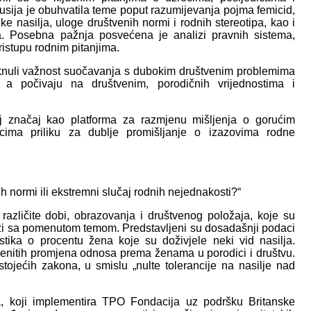
usija je obuhvatila teme poput razumijevanja pojma femicid,
e nasilja, uloge društvenih normi i rodnih stereotipa, kao i
va. Posebna pažnja posvećena je analizi pravnih sistema,
pristupu rodnim pitanjima.
taknuli važnost suočavanja s dubokim društvenim problemima
a počivaju na društvenim, porodičnih vrijednostima i
j značaj kao platforma za razmjenu mišljenja o gorućim
cima priliku za dublje promišljanje o izazovima rodne
h normi ili ekstremni slučaj rodnih nejednakosti?“
različite dobi, obrazovanja i društvenog položaja, koje su
 vezi sa pomenutom temom. Predstavljeni su dosadašnji podaci
istika o procentu žena koje su doživjele neki vid nasilja.
enitih promjena odnosa prema ženama u porodici i društvu.
ojećih zakona, u smislu „nulte tolerancije na nasilje nad
, koji implementira TPO Fondacija uz podršku Britanske