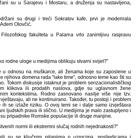
ani su u Sarajevu i Mostaru, a druženja su nastavljena,
držani su drugi i treći Sokratov kafe, prvi je moderirala
r. Adem Olovčić.
Filozofskog fakulteta u Palama vrlo zanimljivu raspravu
ako rodne uloge u medijima oblikuju stvarni svijet?”
je u odnosu na muškarce, ali ženama koje su zaposlene u
e njihova domena rada “lake time“, odnosno teme kao šti su
ipno. Tokom diskusije istaknut je problem senzacionalističkog
em klikova ili prodatih naslova, gdje su uglavnom žene
vnim kontekstima. Rodno zasnovano nasilje više nije tzv.
vještavaju, ali ne kontinuirano. Također, tu postoji i problem
me ih se izlaže riziku. O ovoj temi se i dalje samo izvještava
ani ljudskih prava ili slično. U medijima je malo zastupljeno i
 su pripadnike Romske populacije ili druge manjine.
tvenih normi ili ekstremni slučaj rodnih nejednakosti?”
ili su se ključnim pitanjima o uzrocima, posljedicama i