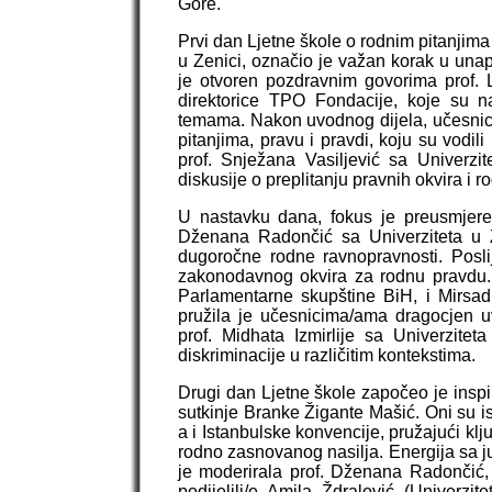
Gore.
Prvi dan Ljetne škole o rodnim pitanjima
u Zenici, označio je važan korak u unap
je otvoren pozdravnim govorima prof. La
direktorice TPO Fondacije, koje su na
temama. Nakon uvodnog dijela, učesnici/e
pitanjima, pravu i pravdi, koju su vodil
prof. Snježana Vasiljević sa Univerzi
diskusije o preplitanju pravnih okvira i 
U nastavku dana, fokus je preusmjeren
Dženana Radončić sa Univerziteta u Ze
dugoročne rodne ravnopravnosti. Posli
zakonodavnog okvira za rodnu pravdu. O
Parlamentarne skupštine BiH, i Mirs
pružila je učesnicima/ama dragocjen 
prof. Midhata Izmirlije sa Univerzite
diskriminacije u različitim kontekstima.
Drugi dan Ljetne škole započeo je insp
sutkinje Branke Žigante Mašić. Oni su 
a i Istanbulske konvencije, pružajući klj
rodno zasnovanog nasilja. Energija sa ju
je moderirala prof. Dženana Radončić, 
podijelili/e Amila Ždralović (Univerzi