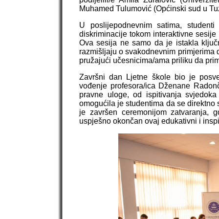
Muhamed Tulumović (Općinski sud u Tuz
U poslijepodnevnim satima, studenti
diskriminacije tokom interaktivne sesije 
Ova sesija ne samo da je istakla ključn
razmišljaju o svakodnevnim primjerima d
pružajući učesnicima/ama priliku da pri
Završni dan Ljetne škole bio je posve
vođenje profesora/ica Dženane Radonči
pravne uloge, od ispitivanja svjedok
omogućila je studentima da se direktno
je završen ceremonijom zatvaranja, gd
uspješno okončan ovaj edukativni i inspi