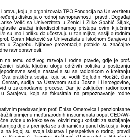
 i pravu, koju je organizovala TPO Fondacija na Univerzitetu
ređenju diskusija o rodnoj ravnopravnosti i pravdi. Događaj
rise Velić sa Univerziteta u Zenici i Zilke Spahić Šiljak,
glasile značaj interdisciplinarnog pristupa ovim ključnim
 su imali priliku da učestvuju u zanimljivoj sesiji o rodnim
i prof. Goran Marković sa Univerziteta u Istočnom Sarajevu i
teta u Zagrebu. Njihove prezentacije potakle su značajne
rodne ravnopravnosti.
 na temu održivog razvoja i rodne pravde, gdje je prof.
nici istakla ključnu ulogu održivih politika u postizanju
jepodnevne sesije nastavile su se radionicom o kreiranju
va praktična sesija, koju su vodili Sejfudin Hodžić, član
ad Ćeman, sudija na Ustavnom sudu Bosne i Hercegovine,
uvid u zakonodavne procese. Dan je zaključen radionicom
ta u Sarajevu, koja se fokusirala na prepoznavanje rodne
irativnim predavanjem prof. Enisa Omerovića i penzionisane
istražili primjenu međunarodnih instrumenata poput CEDAW-
učne uvide u to kako se ovi okviri mogu koristiti za suzbijanje
tarnjeg dijela prenijela se u dinamičnu panel diskusiju, koju
a na kojoj su svoja iskustva i perspektive o rodnoj pravdi
tet u Sarajevu), Jasmina Bešlagić (Univerzitet u Bihaću) i