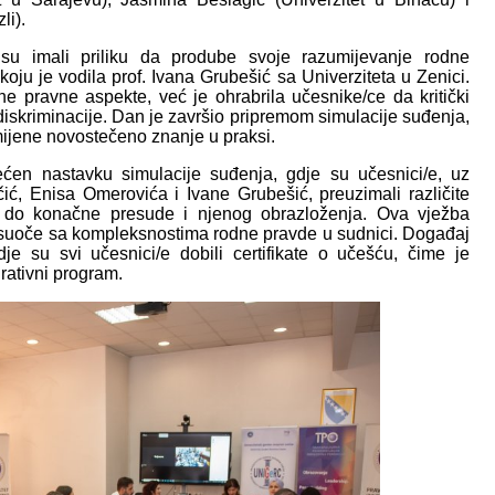
li).
 su imali priliku da prodube svoje razumijevanje rodne
koju je vodila prof. Ivana Grubešić sa Univerziteta u Zenici.
e pravne aspekte, već je ohrabrila učesnike/ce da kritički
iskriminacije. Dan je završio pripremom simulacije suđenja,
mijene novostečeno znanje u praksi.
ćen nastavku simulacije suđenja, gdje su učesnici/e, uz
ć, Enisa Omerovića i Ivane Grubešić, preuzimali različite
a do konačne presude i njenog obrazloženja. Ova vježba
 suoče sa kompleksnostima rodne pravde u sudnici. Događaj
je su svi učesnici/e dobili certifikate o učešću, čime je
rativni program.