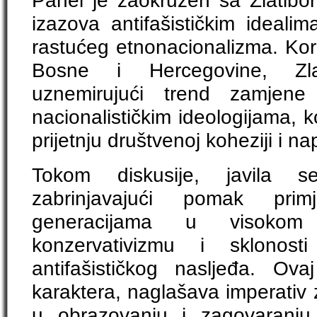
Panel je zaokružen sa Zlatibo
izazova antifašističkim ideali
rastućeg etnonacionalizma. Kori
Bosne i Hercegovine, Zlati
uznemirujući trend zamjene a
nacionalističkim ideologijama, k
prijetnju društvenoj koheziji i na
Tokom diskusije, javila s
zabrinjavajući pomak pr
generacijama u visokom
konzervativizmu i sklonos
antifašističkog nasljeđa. Ov
karaktera, naglašava imperativ
u obrazovanju i zagovaranju r