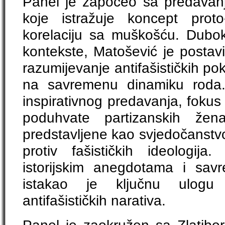
Panel je započeo sa predavan
koje istražuje koncept proto
korelaciju sa muškošću. Duboko
kontekste, Matošević je postavi
razumijevanje antifašističkih pokr
na savremenu dinamiku roda
inspirativnog predavanja, fokus
poduhvate partizanskih žena
predstavljene kao svjedočanstvo
protiv fašističkih ideologij
istorijskim anegdotama i sav
istakao je ključnu ulogu
antifašističkih narativa.