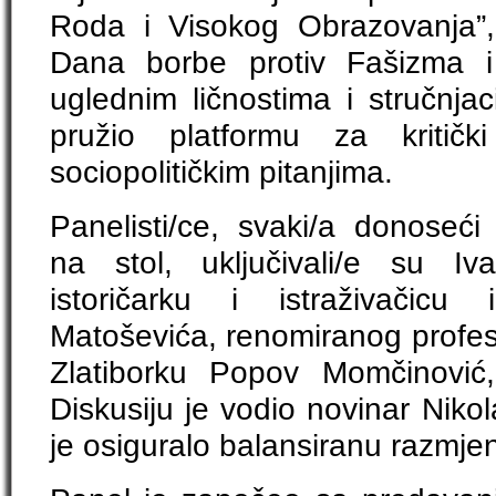
Roda i Visokog Obrazovanja”
Dana borbe protiv Fašizma 
uglednim ličnostima i stručnja
pružio platformu za kritičk
sociopolitičkim pitanjima.
Panelisti/ce, svaki/a donoseći
na stol, uključivali/e su Iv
istoričarku i istraživačic
Matoševića, renomiranog profeso
Zlatiborku Popov Momčinović,
Diskusiju je vodio novinar Nikol
je osiguralo balansiranu razmjen