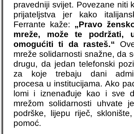
pravedniji svijet. Povezane nit
prijateljstva jer kako italija
Ferrante kaže:
„Pravo žensko 
mreže, može te podržati, u
omogućiti ti da rasteš.“
Ove
mreže solidarnosti snažne, da s
drugu, da jedan telefonski pozi
za koje trebaju dani adminis
procesa u institucijama. Ako pad
lomi i iznenađuje kao i sve 
mrežom solidarnosti uhvate j
podrške, lijepu riječ, sklonište
pomoć.