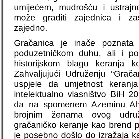
umijećem, mudrošću i ustraj
može graditi zajednica i za
zajedno.
Gračanica je inače poznata 
poduzetničkom duhu, ali i po
historijskom blagu keranja 
Zahvaljujući Udruženju “Grač
uspjele da umjetnost keranja
intelektualno vlasništvo BiH 
da na spomenem Azeminu Ahm
brojnim ženama ovog udruže
gračaničko keranje kao brend pr
je posebno došlo do izražaja k