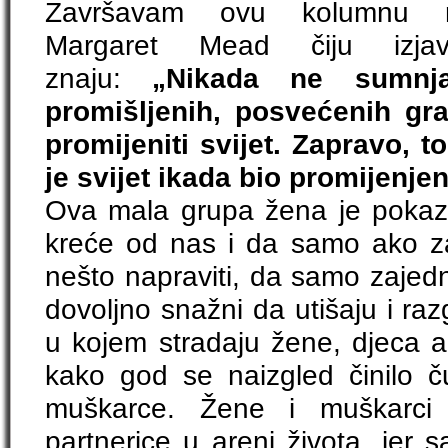
Završavam ovu kolumnu rij
Margaret Mead čiju izja
znaju:
„Nikada ne sumnj
promišljenih, posvećenih gr
promijeniti svijet. Zapravo, to
je svijet ikada bio promijenjen
Ova mala grupa žena je pokaza
kreće od nas i da samo ako 
nešto napraviti, da samo zajedn
dovoljno snažni da utišaju i razg
u kojem stradaju žene, djeca ali
kako god se naizgled činilo č
muškarce. Žene i muškarci t
partnerice u areni života, jer