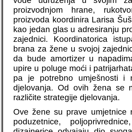
proizvodnjom hrane, rukotvo
proizvoda koordinira Larisa Šuša
kao jedan glas u adresiranju pr
zajednici. Koordinatorica istu
brana za žene u svojoj zajednic
da bude amortizer u napadima
upire u poluge moći i patrijarhata
pa je potrebno umješnosti i 
djelovanja. Od ovih žena se mo
različite strategije djelovanja.
Ove žene su prave umjetnice n
poduzetnice, poljoprivrednice,
dizajnerice odvajaju dio svo