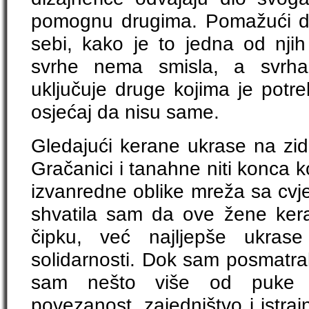
pomognu drugima. Pomažući d
sebi, kako je to jedna od njih 
svrhe nema smisla, a svrha 
uključuje druge kojima je potre
osjećaj da nisu same.
Gledajući kerane ukrase na z
Gračanici i tanahne niti konca ko
izvanredne oblike mreža sa cvj
shvatila sam da ove žene ker
čipku, već najljepše ukrase
solidarnosti. Dok sam posmatral
sam nešto više od puke e
povezanost, zajedništvo i istr