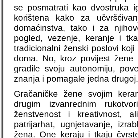
se posmatrati kao dvostruka ig
korištena kako za učvršćivan
domaćinstva, tako i za njiho
pogled, vezenje, keranje i tk
tradicionalni ženski poslovi koj
doma. No, kroz povijest žene
gradile svoju autonomiju, pove
znanja i pomagale jedna drugoj
Gračaničke žene svojim kera
drugim izvanrednim rukotvo
ženstvenost i kreativnost, a
patrijarhat, ugnjetavanje, izrab
žena. One keraju i tkaju čvrst