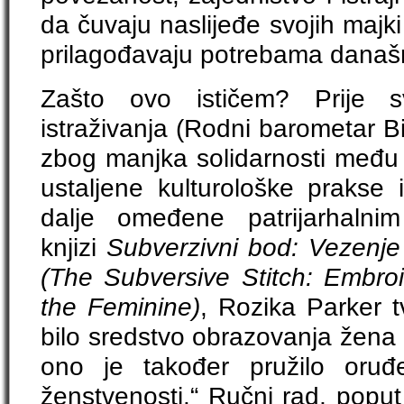
da čuvaju naslijeđe svojih majki
prilagođavaju potrebama današ
Zašto ovo ističem? Prije 
istraživanja (Rodni barometar 
zbog manjka solidarnosti među
ustaljene kulturološke prakse 
dalje omeđene patrijarhalni
knjizi
Subverzivni bod: Vezenje 
(The Subversive Stitch: Embro
the Feminine)
, Rozika Parker t
bilo sredstvo obrazovanja žen
ono je također pružilo oruđ
ženstvenosti.“ Ručni rad, popu