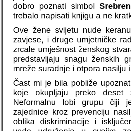
dobro poznati simbol
Srebren
trebalo napisati knjigu a ne kra
Ove žene svijetu nude keranu
zavjese, i druge umjetničke rad
zrcale umješnost ženskog stvar
predstavljaju snagu ženskih g
mreže suradnje i otpora nasilju i
Čast mi je bila pobliže upoznati
koje okupljaju preko deset 
Neformalnu lobi grupu čiji je 
zajednice kroz prevenciju nasi
oblika diskriminacije i isključ
vode udruženja u svojim z