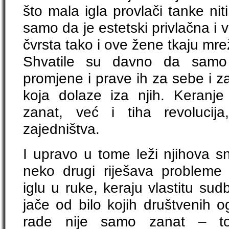
što mala igla provlači tanke nit
samo da je estetski privlačna i vr
čvrsta tako i ove žene tkaju mre
Shvatile su davno da samo 
promjene i prave ih za sebe i z
koja dolaze iza njih. Keranj
zanat, već i tiha revolucij
zajedništva.
I upravo u tome leži njihova 
neko drugi riješava probleme
iglu u ruke, keraju vlastitu sud
jače od bilo kojih društvenih 
rade nije samo zanat – to