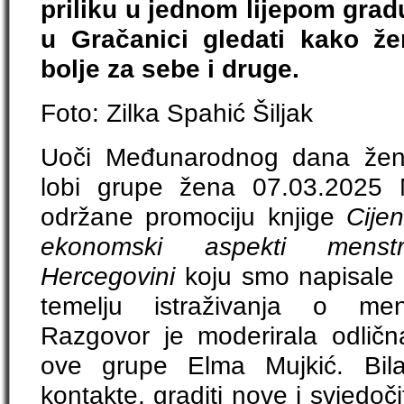
priliku u jednom lijepom gra
u Gračanici gledati kako že
bolje za sebe i druge.
Foto: Zilka Spahić Šiljak
Uoči Međunarodnog dana žen
lobi grupe žena 07.03.2025 
održane promociju knjige
Cijen
ekonomski aspekti mens
Hercegovini
koju smo napisale 
temelju istraživanja o men
Razgovor je moderirala odlična
ove grupe Elma Mujkić. Bila 
kontakte, graditi nove i svjedoč