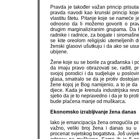
Pravda je također važan princip prisutan
pravda navodi kao krunski princip kojeg
vlastitu štetu. Pitanje koje se nameće 
odnosno da li možemo govoriti o pra
drugim marginaliziranim grupama. Da l
radnike i radnice, za bogate i siromaš
se kite oreolom religijski utemeljenih
ženski glasovi ušutkuju i da ako se usud
ubijene.
Žene koje su se borile za građanska i po
da imaju pravo obrazovati se, raditi, p
svojoj porodici i da sudjeluje u poslov
glasa, smatralo se da je protiv dostojans
žene kojoj je Bog namijenio, a to je d
djece. Kada je krenula industrijska revo
sjetio da je to nepravedno i da je to pro
bude plaćena manje od muškarca.
Ekonomsko izrabljivanje žena danas
Iako je emancipacija žena omogućila pra
važno, veliki broj žena i danas su u 
procenat svjetskog bogatstva. Još uvije