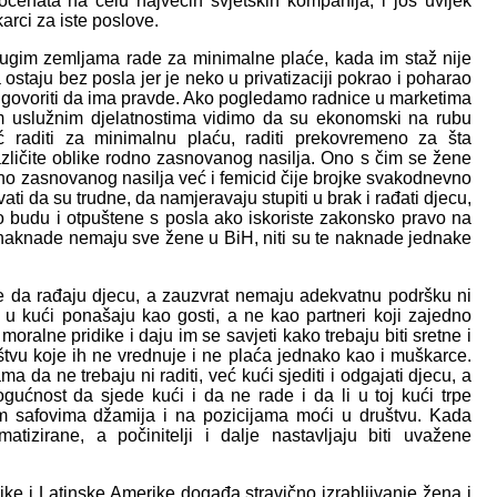
enata na čelu najvećih svjetskih kompanija, i još uvijek
rci za iste poslove.
rugim zemljama rade za minimalne plaće, kada im staž nije
ostaju bez posla jer je neko u privatizaciji pokrao i poharao
o govoriti da ima pravde. Ako pogledamo radnice u marketima
m uslužnim djelatnostima vidimo da su ekonomski na rubu
 raditi za minimalnu plaću, raditi prekovremeno za šta
različite oblike rodno zasnovanog nasilja. Ono s čim se žene
dno zasnovanog nasilja već i femicid čije brojke svakodnevno
i da su trudne, da namjeravaju stupiti u brak i rađati djecu,
to budu i otpuštene s posla ako iskoriste zakonsko pravo na
 naknade nemaju sve žene u BiH, niti su te naknade jednake
e da rađaju djecu, a zauzvrat nemaju adekvatnu podršku ni
 u kući ponašaju kao gosti, a ne kao partneri koji zajedno
ralne pridike i daju im se savjeti kako trebaju biti sretne i
štvu koje ih ne vrednuje i ne plaća jednako kao i muškarce.
da ne trebaju ni raditi, već kući sjediti i odgajati djecu, a
gućnost da sjede kući i da ne rade i da li u toj kući trpe
vim safovima džamija i na pozicijama moći u društvu. Kada
izirane, a počinitelji i dalje nastavljaju biti uvažene
e i Latinske Amerike događa stravično izrabljivanje žena i