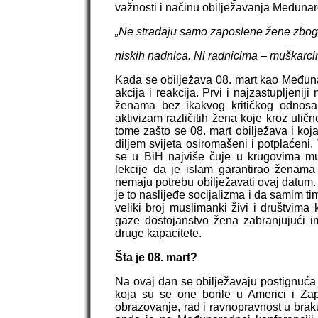
važnosti i načinu obilježavanja Međuna
„Ne stradaju samo zaposlene žene zbog t
niskih nadnica. Ni radnicima – muškarcima
Kada se obilježava 08. mart kao Međun
akcija i reakcija. Prvi i najzastupljenij
ženama bez ikakvog kritičkog odnosa 
aktivizam različitih žena koje kroz ulič
tome zašto se 08. mart obilježava i koj
diljem svijeta osiromašeni i potplaćeni. 
se u BiH najviše čuje u krugovima mu
lekcije da je islam garantirao ženama
nemaju potrebu obilježavati ovaj datum. 
je to naslijeđe socijalizma i da samim ti
veliki broj muslimanki živi i društvima
gaze dostojanstvo žena zabranjujući im 
druge kapacitete.
Šta je 08. mart?
Na ovaj dan se obilježavaju postignuća 
koja su se one borile u Americi i Zap
obrazovanje, rad i ravnopravnost u braku