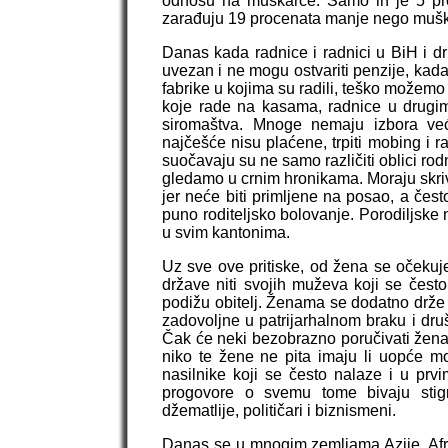
odnosu na muškarce. Samo ih je 5 proc
zarađuju 19 procenata manje nego muška
Danas kada radnice i radnici u BiH i d
uvezan i ne mogu ostvariti penzije, kada 
fabrike u kojima su radili, teško možem
koje rade na kasama, radnice u drugi
siromaštva. Mnoge nemaju izbora već
najčešće nisu plaćene, trpiti mobing i 
suočavaju su ne samo različiti oblici ro
gledamo u crnim hronikama. Moraju skrivat
jer neće biti primljene na posao, a čes
puno roditeljsko bolovanje. Porodiljske
u svim kantonima.
Uz sve ove pritiske, od žena se očekuj
države niti svojih muževa koji se često
podižu obitelj. Ženama se dodatno drže mo
zadovoljne u patrijarhalnom braku i dru
Čak će neki bezobrazno poručivati ženama 
niko te žene ne pita imaju li uopće mo
nasilnike koji se često nalaze i u pr
progovore o svemu tome bivaju stigmat
džematlije, političari i biznismeni.
Danas se u mnogim zemljama Azije, Afrik