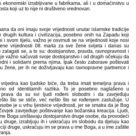
 ekonomski izrabljivane u fabrikama, ali i u domaćinstvu u
sla koji uz to nije ni društveno vrednovan.
na da oni imaju svoje vrijednosti unutar islamske tradicije
drugih kultura i civilizacija, posebno onih na Zapadu koji
i svom tijelu, važno je osvrnuti se na vrijednosti koje nosi
ene vrijednosti 08. marta za sve žene svijeta i danas su
 zalagati se, a to su: dostojanstvo, pravda, ravnopravnost i
m je važno sačuvati svoje dostojanstvo i od drugih očekuju da
dni i solidarni prema njima. Ipak često zaborave poštovati
du žene, jer ih ne doživljavaju kao ravnopravne partnerice i
rijedna kao ljudsko biće, da treba imati temeljna prava i
no od identitarnih razlika. To je posebno naglašeno u
prava da su svi ljudi rođeni slobodni i da zavrjeđuju
ešto što se stiče, već nešto što se rođenjem zaslužuje. U
sobe je u vrhu ljestvice vrijednosti, jer se smatra da je Bog
čovjek zavrjeđuje poštovanje kao božanska kreacija. Ljudi,
ime Boga uništavaju dostojanstvo druge osobe, da provodeći
u druge, izrabljuju ih i uskraćuju im slobodu da djeluju kao
iji druge, uskraćuju im se prava u ime Boga, a u ime zaštite
vanja.