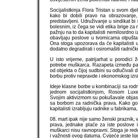
Socijalistkinja Flora Tristan u svom dj
kako bi dobili pravo na obrazovanje
predstavljeni. Udruživanje u sindikat bi 
bolesnim, iz čega se vidi etika brige za n
pažnju na to da kapitalisti nemilosrdno i
obavljaju poslove u tvornicama otpušta
Ona stoga upozorava da će kapitalisti u
dodatno degradirati i osiromašiti radničk
U isto vrijeme, patrijarhat u porodici 
potrebe muškarca. Razapeta između patrij
od objekta o čijoj sudbini su odlučivali
borbu protiv nepravde i ekonomskog izra
Ideje klasne borbe u kombinaciji sa rodn
jednom socijalistkinjom, Rosom Luxe
Svojim aktivizmom su pokušavale objasn
sa borbom za radnička prava. Kako god
kapitalisti izrabljuju radnike u fabrikama
08. mart ipak nije samo ženski praznik, v
prava, jednake plaće za iste poslove i
muškarci nisu ravnopravni. Stoga je red
i važnosti ovog datuma. Cvijeće jeste lij