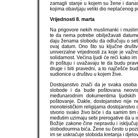
zamagli stanje u kojem su žene i danas
kojima obavljaju veliki dio neplaćenog po
Vrijednosti 8. marta
Na prigovore nekih muslimanki i muslima
te da nema potrebe obilježavati datume 
daju ženama slobodu da odlučuju o sebi 
ovaj datum. Ono što su ključne društv
univerzalne vrijednosti za koje je važno
solidarnost. Većina ljudi će reći kako i
ih poštuju i uvažavaju te da budu prave
druge i biti pravedni, a to najčešće bu
sudionice u društvu u kojem žive.
Dostojanstvo znači da je svaka osoba v
slobode i da bude poštovana neovis
međunarodnim dokumentima ljudskih 
poštovanje. Dakle, dostojanstvo nije n
monoteističkim religijama dostojanstvo o
stvorio svako živo biće i da samim tim 
međutim uzimaju sebi prerogative da u 
Božije zakone čine nepravdu i isključuj
slobodoumna bića. Žene su često u pozic
im se uskraćuje sloboda kretanja i djelo