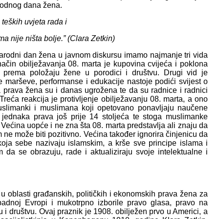
rodnog dana žena.
eških uvjeta rada i
 nije ništa bolje.” (Clara Zetkin)
arodni dan žena u javnom diskursu imamo najmanje tri vida
i način obilježavanja 08. marta je kupovina cvijeća i poklona
prema položaju žene u porodici i društvu. Drugi vid je
ne marševe, performanse i edukacije nastoje podići svijest o
a prava žena su i danas ugrožena te da su radnice i radnici
Treća reakcija je protivljenje obilježavanju 08. marta, a ono
slimanki i muslimana koji opetovano ponavljaju naučene
 jednaka prava još prije 14 stoljeća te stoga muslimanke
Većina uopće i ne zna šta 08. marta predstavlja ali znaju da
m ne može biti pozitivno. Većina također ignorira činjenicu da
 koja sebe nazivaju islamskim, a krše sve principe islama i
da se obrazuju, rade i aktualiziraju svoje intelektualne i
u oblasti građanskih, političkih i ekonomskih prava žena za
adnoj Evropi i mukotrpno izborile pravo glasa, pravo na
 i društvu. Ovaj praznik je 1908. obilježen prvo u Americi, a