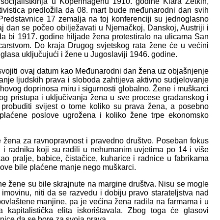
socijalistkinja u Kopenhagenu 1910. godine Klara Zetkin,
tivistica predložila da 08. mart bude međunarodni dan svih
Predstavnice 17 zemalja na toj konferenciji su jednoglasno
aj dan se počeo obilježavati u Njemačkoj, Danskoj, Austriji i
da bi 1917. godine hiljade žena protestiralo na ulicama San
carstvom. Do kraja Drugog svjetskog rata žene će u većini
lasa uključujući i žene u Jugoslaviji 1946. godine.
svojiti ovaj datum kao Međunarodni dan žena uz objašnjenje
vanje ljudskih prava i sloboda zahtijeva aktivno sudjelovanje
ihovog doprinosa miru i sigurnosti globalno. Žene i muškarci
og pristupa i uključivanja žena u sve procese građanskog i
e probuditi svijest o tome koliko su prava žena, a posebno
 plaćene poslove ugrožena i koliko žene trpe ekonomsko
e žena za ravnopravnost i pravedno društvo. Poseban fokus
a i radnika koji su radili u nehumanim uvjetima po 14 i više
 pralje, babice, čistačice, kuharice i radnice u fabrikama
slove bile plaćene manje nego muškarci.
ne žene su bile skrajnute na margine društva. Nisu se mogle
na imovinu, niti da se razvedu i dobiju pravo starateljstva nad
 povlaštene manjine, pa je većina žena radila na farmama i u
 kapitalistička elita iskorištavala. Zbog toga će glasovi
dnice da se bore za svoja prava.