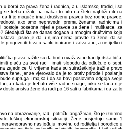
 u borbi za prava žena i radnica, a u islamskoj tradiciji se
 se treba držati, pa makar to bilo na štetu najbližih ili na
je da li je moguće imati društvenu pravdu bez rodne pravde,
vednosti ako smo nepravedni prema ženama, radnicima i
i postoje posebna mjerila pravde za žene i muškarce, za
ne? Gledajući šta se danas događa u mnogim društvima koja
 društava, jasno je da u njima nema pravde za žene, da se
e progovoriti bivaju sankcionirane i zatvarane, a nerijetko i
litička prava tražile su da budu uvažavane kao ljudska bića,
rimiti plaću za svoj rad i imati slobodu da odlučuje o sebi,
ima zajednice. U vrijeme kada su sufražetkinje tražile pravo
tva žene, jer se vjerovalo da je to protiv prirode i poslanja
a bude supruga i majka i da se bavi poslovima odgoja svoje
lucija i kada je trebalo više radne snage, niko se tada nije
tiv dostojanstva žene da radi po 16 sati u fabrikama i da za to
vo na obrazovanje, rad i politički angažman, što je iznimno
vrlo teškoj ekonomskoj situaciji. Žene posjeduju samo 1
k neravnopravno nasljeđuju imovinu od roditelja i porodice u