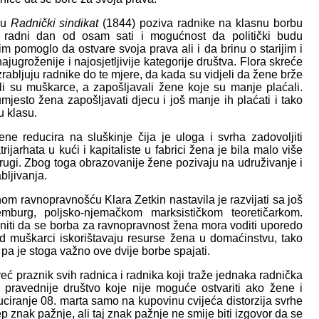
elu
Radnički sindikat
(1844) poziva radnike na klasnu borbu
, radni dan od osam sati i mogućnost da politički budu
im pomoglo da ostvare svoja prava ali i da brinu o starijim i
ajugroženije i najosjetljivije kategorije društva. Flora skreće
zrabljuju radnike do te mjere, da kada su vidjeli da žene brže
li su muškarce, a zapošljavali žene koje su manje plaćali.
mjesto žena zapošljavati djecu i još manje ih plaćati i tako
u klasu.
žene reducira na sluškinje čija je uloga i svrha zadovoljiti
arhata u kući i kapitaliste u fabrici žena je bila malo više
 drugi. Zbog toga obrazovanije žene pozivaju na udruživanje i
bljivanja.
om ravnopravnošću Klara Zetkin nastavila je razvijati sa još
mburg, poljsko-njemačkom marksističkom teoretičarkom.
iti da se borba za ravnopravnost žena mora voditi uporedo
 muškarci iskorištavaju resurse žena u domaćinstvu, tako
, pa je stoga važno ove dvije borbe spajati.
eć praznik svih radnica i radnika koji traže jednaka radnička
 pravednije društvo koje nije moguće ostvariti ako žene i
uciranje 08. marta samo na kupovinu cvijeća distorzija svrhe
ep znak pažnje, ali taj znak pažnje ne smije biti izgovor da se