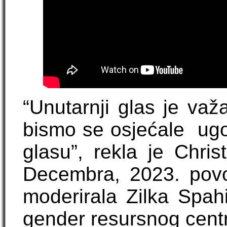
“Unutarnji glas je va
bismo se osjećale ugodn
glasu”, rekla je Chri
Decembra, 2023. povo
moderirala Zilka Spah
gender resursnog cen