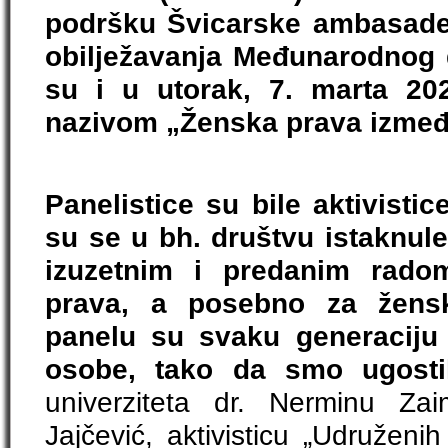
podršku Švicarske ambasade
obilježavanja Međunarodnog d
su i u utorak, 7. marta 202
nazivom „Ženska prava izmeđ
Panelistice su bile aktivistice
su se u bh. društvu istaknul
izuzetnim i predanim rado
prava, a posebno za žens
panelu su svaku generaciju 
osobe, tako da smo ugost
univerziteta dr. Nerminu Zai
Jajčević, aktivisticu „Udružen