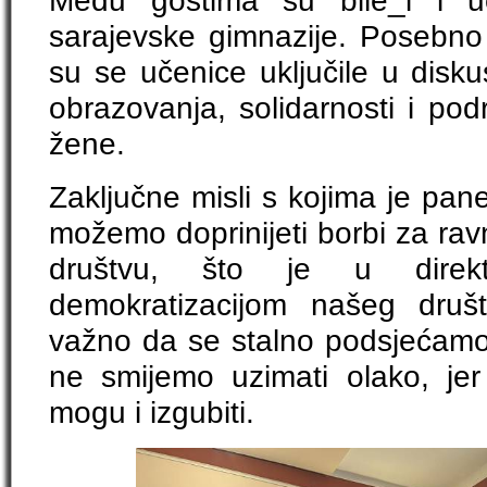
Među gostima su bile_i i uč
sarajevske gimnazije. Posebno
su se učenice uključile u disku
obrazovanja, solidarnosti i po
žene.
Zaključne misli s kojima je pan
možemo doprinijeti borbi za ra
društvu, što je u direk
demokratizacijom našeg druš
važno da se stalno podsjećam
ne smijemo uzimati olako, je
mogu i izgubiti.