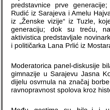
predstavnice prve generacije
Rudić iz Sarajeva i Amelu Hajva
iz „Ženske vizije“ iz Tuzle, ko
generaciju; dok su treću, na
aktivistica predstavljale novina
i političarka Lana Prlić iz Mostar
Moderatorica panel-diskusije bil
gimnazije u Sarajevu Jasna K
dijelu osvrnula na značaj borbe
ravnopravnost spolova kroz histo