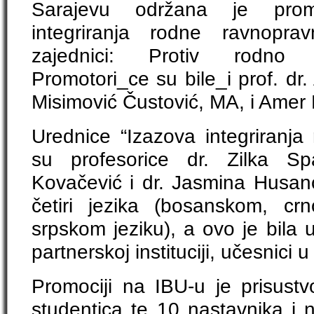
Sarajevu održana je promo
integriranja rodne ravnoprav
zajednici: Protiv rodno 
Promotori_ce su bile_i prof. d
Misimović Čustović, MA, i Amer
Urednice “Izazova integriranja
su profesorice dr. Zilka Sp
Kovačević i dr. Jasmina Husano
četiri jezika (bosanskom, cr
srpskom jeziku), a ovo je bila
partnerskoj instituciji, učesnici
Promociji na IBU-u je prisustv
studentica te 10 nastavnika i 