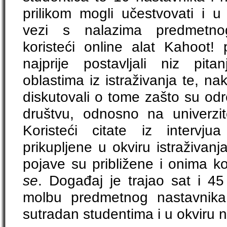
prilikom mogli učestvovati i u 
vezi s nalazima predmetnog
koristeći online alat Kahoot! 
najprije postavljali niz pi
oblastima iz istraživanja te, n
diskutovali o tome zašto su od
društvu, odnosno na univerzi
Koristeći citate iz intervju
prikupljene u okviru istraživan
pojave su približene i onima koj
se
. Događaj je trajao sat i 4
molbu predmetnog nastavnika 
sutradan studentima i u okviru 