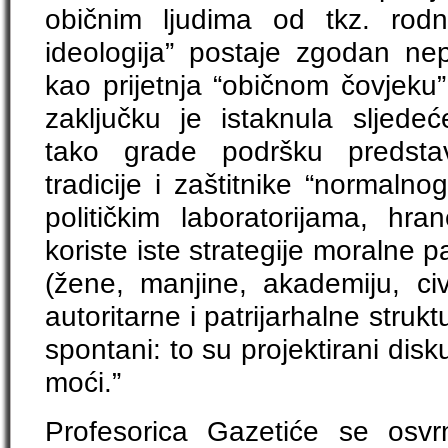
običnim ljudima od tkz. rodn
ideologija” postaje zgodan nepr
kao prijetnja “običnom čovjeku”, n
zaključku je istaknula sljedeć
tako grade podršku predsta
tradicije i zaštitnike “normalno
političkim laboratorijama, hra
koriste iste strategije moralne pa
(žene, manjine, akademiju, civ
autoritarne i patrijarhalne struktu
spontani: to su projektirani disk
moći.”
Profesorica Gazetiće se osvrnu