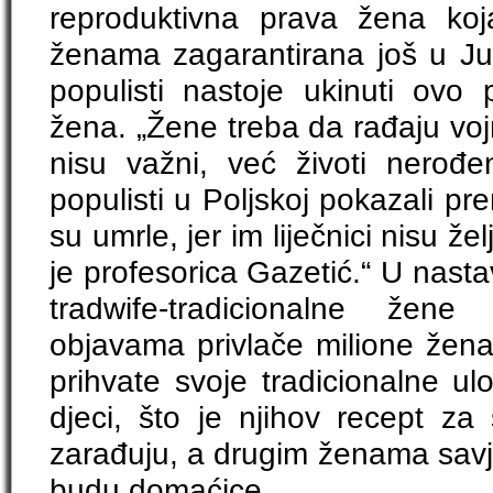
reproduktivna prava žena koj
ženama zagarantirana još u Jugo
populisti nastoje ukinuti ovo pr
žena. „Žene treba da rađaju vojni
nisu važni, već životi nerođ
populisti u Poljskoj pokazali 
su umrle, jer im liječnici nisu žel
je profesorica Gazetić.“ U nasta
tradwife-tradicionalne žene
objavama privlače milione žena
prihvate svoje tradicionalne u
djeci, što je njihov recept za
zarađuju, a drugim ženama savj
budu domaćice.