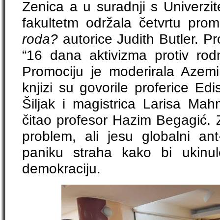
Zenica a u suradnji s Univerzit
fakultetm održala četvrtu prom
roda?
autorice Judith Butler. P
“16 dana aktivizma protiv rod
Promociju je moderirala Azemin
knjizi su govorile proferice Ed
Šiljak i magistrica Larisa Mahm
čitao profesor Hazim Begagić. Z
problem, ali jesu globalni ant-
paniku straha kako bi ukinul
demokraciju.