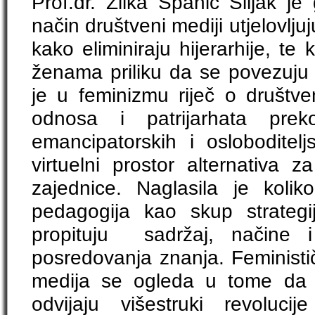
Prof.dr. Zilka Spahić Šiljak je
način društveni mediji utjelovljuj
kako eliminiraju hijerarhije, te 
ženama priliku da se povezuj
je u feminizmu riječ o društven
odnosa i patrijarhata prek
emancipatorskih i osloboditelj
virtuelni prostor alternativa z
zajednice. Naglasila je kolik
pedagogija kao skup strategija
propituju sadržaj, načine i
posredovanja znanja. Feministi
medija se ogleda u tome da s
odvijaju višestruki revoluci