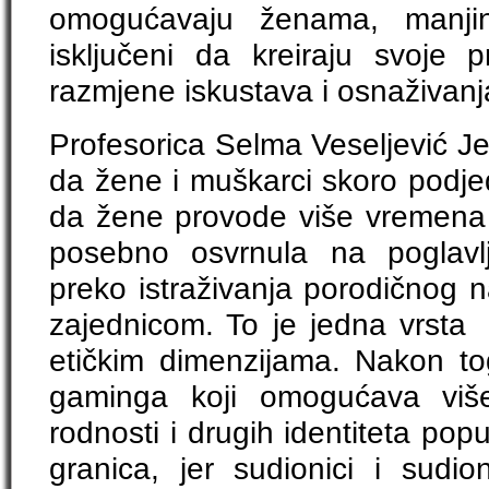
omogućavaju ženama, manji
isključeni da kreiraju svoje p
razmjene iskustava i osnaživanj
Profesorica Selma Veseljević Je
da žene i muškarci skoro podjed
da žene provode više vremena u
posebno osvrnula na poglavl
preko istraživanja porodičnog n
zajednicom. To je jedna vrst
etičkim dimenzijama. Nakon tog
gaminga koji omogućava višet
rodnosti i drugih identiteta pop
granica, jer sudionici i sudio