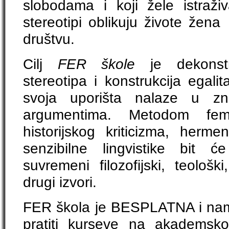
slobodama i koji žele istraživ
stereotipi oblikuju živote žen
društvu.
Cilj
FER škole
je dekonstr
stereotipa i konstrukcija egali
svoja uporišta nalaze u zna
argumentima. Metodom femini
historijskog kriticizma, herm
senzibilne lingvistike bit će
suvremeni filozofijski, teološki,
drugi izvori.
FER škola je BESPLATNA i nami
pratiti kurseve na akademsko