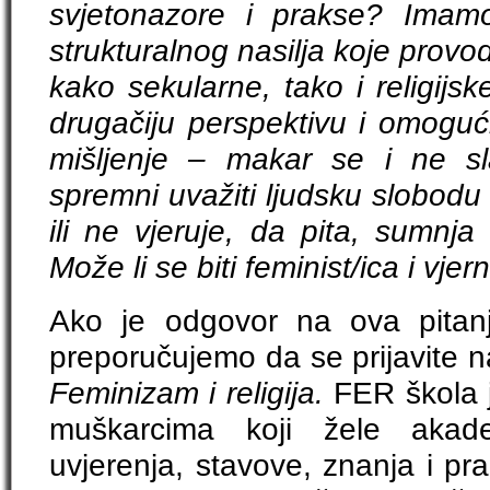
svjetonazore i prakse? Imamo
strukturalnog nasilja koje provode
kako sekularne, tako i religijs
drugačiju perspektivu i omogući
mišljenje – makar se i ne sl
spremni uvažiti ljudsku slobodu
ili ne vjeruje, da pita, sumnj
Može li se biti feminist/ica i vjer
Ako je odgovor na ova pitan
preporučujemo da se prijavite 
Feminizam i religija.
FER škola 
muškarcima koji žele akadem
uvjerenja, stavove, znanja i pr