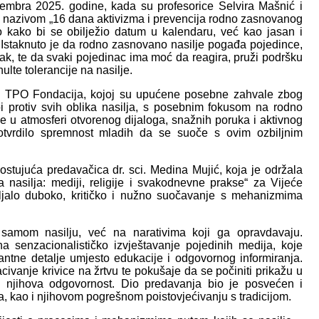
ecembra 2025. godine, kada su profesorice Selvira Mašnić i
 nazivom „16 dana aktivizma i prevencija rodno zasnovanog
o kako bi se obilježio datum u kalendaru, već kao jasan i
. Istaknuto je da rodno zasnovano nasilje pogađa pojedince,
dak, te da svaki pojedinac ima moć da reagira, pruži podršku
ulte tolerancije na nasilje.
e i TPO Fondacija, kojoj su upućene posebne zahvale zbog
 protiv svih oblika nasilja, s posebnim fokusom na rodno
je u atmosferi otvorenog dijaloga, snažnih poruka i aktivnog
otvrdilo spremnost mladih da se suoče s ovim ozbiljnim
stujuća predavačica dr. sci. Medina Mujić, koja je održala
nasilja: mediji, religije i svakodnevne prakse“ za Vijeće
ljalo duboko, kritičko i nužno suočavanje s mehanizmima
samom nasilju, već na narativima koji ga opravdavaju.
na senzacionalističko izvještavanje pojedinih medija, koje
kantne detalje umjesto edukacije i odgovornog informiranja.
ivanje krivice na žrtvu te pokušaje da se počiniti prikažu u
e njihova odgovornost. Dio predavanja bio je posvećen i
teta, kao i njihovom pogrešnom poistovjećivanju s tradicijom.