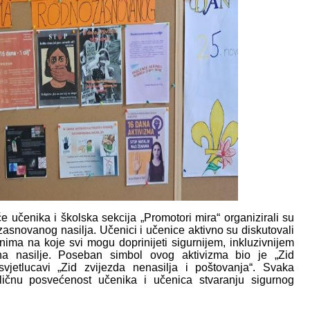
učenika i školska sekcija „Promotori mira“ organizirali su
zasnovanog nasilja. Učenici i učenice aktivno su diskutovali
ima na koje svi mogu doprinijeti sigurnijem, inkluzivnijem
e na nasilje. Poseban simbol ovog aktivizma bio je „Zid
svjetlucavi „Zid zvijezda nenasilja i poštovanja“. Svaka
 ličnu posvećenost učenika i učenica stvaranju sigurnog