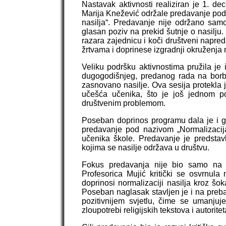
Nastavak aktivnosti realiziran je 1. d
Marija Knežević održale predavanje pod
nasilja“. Predavanje nije održano sam
glasan poziv na prekid šutnje o nasilju
razara zajednicu i koči društveni napre
žrtvama i doprinese izgradnji okruženja n
Veliku podršku aktivnostima pružila j
dugogodišnjeg, predanog rada na borbi
zasnovano nasilje. Ova sesija protekla 
učešća učenika, što je još jednom p
društvenim problemom.
Poseban doprinos programu dala je i go
predavanje pod nazivom „Normalizacija 
učenika škole. Predavanje je predstav
kojima se nasilje održava u društvu.
Fokus predavanja nije bio samo na 
Profesorica Mujić kritički se osvrnula 
doprinosi normalizaciji nasilja kroz šo
Poseban naglasak stavljen je i na prebac
pozitivnijem svjetlu, čime se umanjuj
zloupotrebi religijskih tekstova i autori